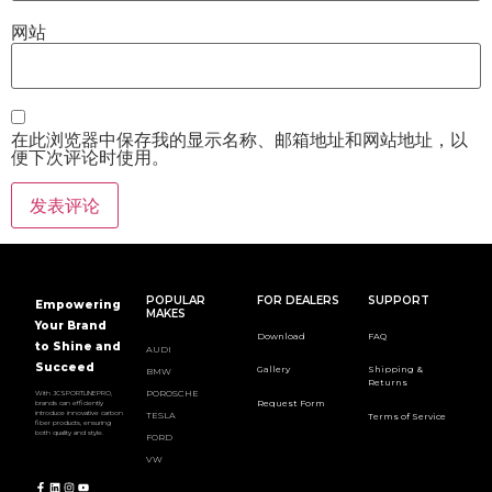
网站
在此浏览器中保存我的显示名称、邮箱地址和网站地址，以
便下次评论时使用。
POPULAR
FOR DEALERS
SUPPORT
Empowering
MAKES
Your Brand
Download
FAQ
to Shine and
AUDI
Succeed
Gallery
Shipping &
BMW
Returns
POROSCHE
With JCSPORTLINEPRO,
Request Form
brands can efficiently
introduce innovative carbon
TESLA
Terms of Service
fiber products, ensuring
both quality and style.
FORD
VW