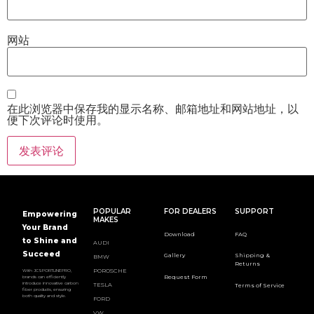
网站
在此浏览器中保存我的显示名称、邮箱地址和网站地址，以
便下次评论时使用。
POPULAR
FOR DEALERS
SUPPORT
Empowering
MAKES
Your Brand
Download
FAQ
to Shine and
AUDI
Succeed
Gallery
Shipping &
BMW
Returns
POROSCHE
With JCSPORTLINEPRO,
Request Form
brands can efficiently
introduce innovative carbon
TESLA
Terms of Service
fiber products, ensuring
both quality and style.
FORD
VW