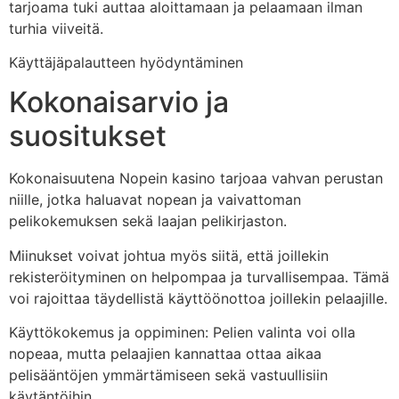
tarjoama tuki auttaa aloittamaan ja pelaamaan ilman
turhia viiveitä.
Käyttäjäpalautteen hyödyntäminen
Kokonaisarvio ja
suositukset
Kokonaisuutena Nopein kasino tarjoaa vahvan perustan
niille, jotka haluavat nopean ja vaivattoman
pelikokemuksen sekä laajan pelikirjaston.
Miinukset voivat johtua myös siitä, että joillekin
rekisteröityminen on helpompaa ja turvallisempaa. Tämä
voi rajoittaa täydellistä käyttöönottoa joillekin pelaajille.
Käyttökokemus ja oppiminen: Pelien valinta voi olla
nopeaa, mutta pelaajien kannattaa ottaa aikaa
pelisääntöjen ymmärtämiseen sekä vastuullisiin
käytäntöihin.