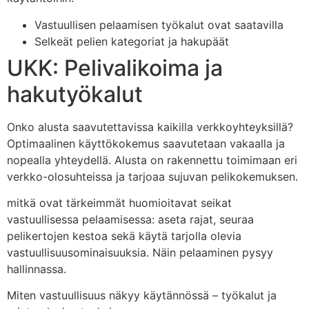
Vastuullisen pelaamisen työkalut ovat saatavilla
Selkeät pelien kategoriat ja hakupäät
UKK: Pelivalikoima ja
hakutyökalut
Onko alusta saavutettavissa kaikilla verkkoyhteyksillä?
Optimaalinen käyttökokemus saavutetaan vakaalla ja
nopealla yhteydellä. Alusta on rakennettu toimimaan eri
verkko-olosuhteissa ja tarjoaa sujuvan pelikokemuksen.
mitkä ovat tärkeimmät huomioitavat seikat
vastuullisessa pelaamisessa: aseta rajat, seuraa
pelikertojen kestoa sekä käytä tarjolla olevia
vastuullisuusominaisuuksia. Näin pelaaminen pysyy
hallinnassa.
Miten vastuullisuus näkyy käytännössä – työkalut ja