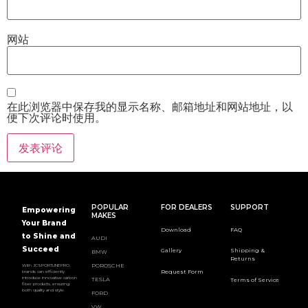
网站
在此浏览器中保存我的显示名称、邮箱地址和网站地址，以
便下次评论时使用。
POPULAR
FOR DEALERS
SUPPORT
Empowering
MAKES
Your Brand
Download
FAQ
to Shine and
AUDI
Succeed
Gallery
Shipping &
BMW
Returns
POROSCHE
With JCSPORTLINEPRO,
Request Form
brands can efficiently
introduce innovative carbon
TESLA
Terms of Service
fiber products, ensuring
both quality and style.
FORD
VW