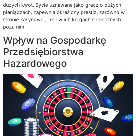
dużych kwot. Bycie uznawane jako gracz o dużych
pieniądzach, zapewnia określony prestiż, zarówno w
stronie kasynowej, jak i w ich kręgach społecznych
poza nim.
Wpływ na Gospodarkę
Przedsiębiorstwa
Hazardowego