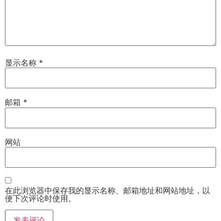
显示名称
*
邮箱
*
网站
在此浏览器中保存我的显示名称、邮箱地址和网站地址，以
便下次评论时使用。