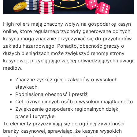
High rollers mają znaczny wpływ na gospodarkę kasyn
online, które regularne.przychody generowane od tych
kasyna mogą znacznie przyczyniać się do przychodów
zakładu hazardowego. Ponadto, obecność graczy o
dużych pieniądzach może zwiększyć renomę strony
kasynowej, przyciągając więcej odwiedzających i uwagi
mediów.
Znaczne zyski z gier i zakładów o wysokich
stawkach
Podniesiona obecność i prestiż
Cel różnych innych osób o wysokim majątku netto
Zwiększenie gospodarek regionalnych dzięki
prace i turystykę
Te elementy przyczyniają się do ogólnej żywotności
branży kasynowej, sprawiając, że kasyna wysokich