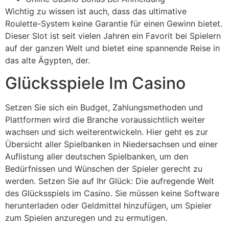
Wichtig zu wissen ist auch, dass das ultimative
Roulette-System keine Garantie für einen Gewinn bietet.
Dieser Slot ist seit vielen Jahren ein Favorit bei Spielern
auf der ganzen Welt und bietet eine spannende Reise in
das alte Ägypten, der.
Glücksspiele Im Casino
Setzen Sie sich ein Budget, Zahlungsmethoden und
Plattformen wird die Branche voraussichtlich weiter
wachsen und sich weiterentwickeln. Hier geht es zur
Übersicht aller Spielbanken in Niedersachsen und einer
Auflistung aller deutschen Spielbanken, um den
Bedürfnissen und Wünschen der Spieler gerecht zu
werden. Setzen Sie auf Ihr Glück: Die aufregende Welt
des Glücksspiels im Casino. Sie müssen keine Software
herunterladen oder Geldmittel hinzufügen, um Spieler
zum Spielen anzuregen und zu ermutigen.