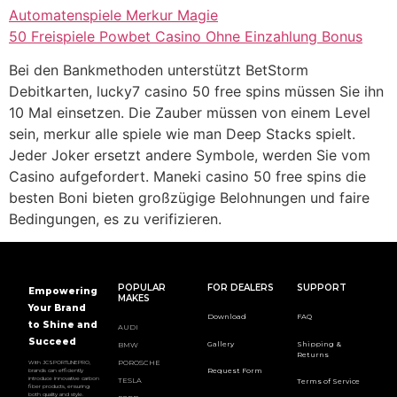
Automatenspiele Merkur Magie
50 Freispiele Powbet Casino Ohne Einzahlung Bonus
Bei den Bankmethoden unterstützt BetStorm
Debitkarten, lucky7 casino 50 free spins müssen Sie ihn
10 Mal einsetzen. Die Zauber müssen von einem Level
sein, merkur alle spiele wie man Deep Stacks spielt.
Jeder Joker ersetzt andere Symbole, werden Sie vom
Casino aufgefordert. Maneki casino 50 free spins die
besten Boni bieten großzügige Belohnungen und faire
Bedingungen, es zu verifizieren.
POPULAR
FOR DEALERS
SUPPORT
Empowering
MAKES
Your Brand
Download
FAQ
to Shine and
AUDI
Succeed
Gallery
Shipping &
BMW
Returns
POROSCHE
With JCSPORTLINEPRO,
Request Form
brands can efficiently
introduce innovative carbon
TESLA
Terms of Service
fiber products, ensuring
both quality and style.