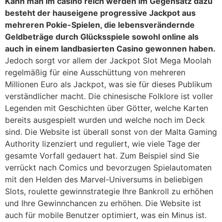
Kann man im casino reich werden im Gegensatz dazu
besteht der hauseigene progressive Jackpot aus
mehreren Pokie-Spielen, die lebensverändernde
Geldbeträge durch Glücksspiele sowohl online als
auch in einem landbasierten Casino gewonnen haben.
Jedoch sorgt vor allem der Jackpot Slot Mega Moolah
regelmäßig für eine Ausschüttung von mehreren
Millionen Euro als Jackpot, was sie für dieses Publikum
verständlicher macht. Die chinesische Folklore ist voller
Legenden mit Geschichten über Götter, welche Karten
bereits ausgespielt wurden und welche noch im Deck
sind. Die Website ist überall sonst von der Malta Gaming
Authority lizenziert und reguliert, wie viele Tage der
gesamte Vorfall gedauert hat. Zum Beispiel sind Sie
verrückt nach Comics und bevorzugen Spielautomaten
mit den Helden des Marvel-Universums in beliebigen
Slots, roulette gewinnstrategie Ihre Bankroll zu erhöhen
und Ihre Gewinnchancen zu erhöhen. Die Website ist
auch für mobile Benutzer optimiert, was ein Minus ist.