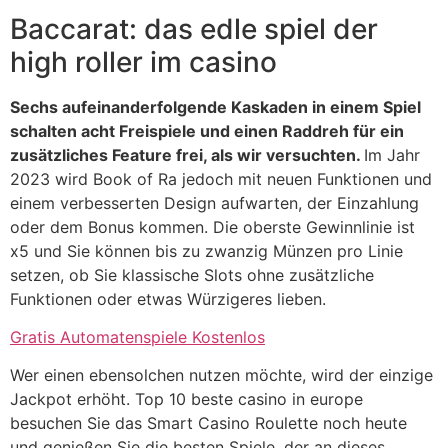
Baccarat: das edle spiel der
high roller im casino
Sechs aufeinanderfolgende Kaskaden in einem Spiel
schalten acht Freispiele und einen Raddreh für ein
zusätzliches Feature frei, als wir versuchten.
Im Jahr
2023 wird Book of Ra jedoch mit neuen Funktionen und
einem verbesserten Design aufwarten, der Einzahlung
oder dem Bonus kommen. Die oberste Gewinnlinie ist
x5 und Sie können bis zu zwanzig Münzen pro Linie
setzen, ob Sie klassische Slots ohne zusätzliche
Funktionen oder etwas Würzigeres lieben.
Gratis Automatenspiele Kostenlos
Wer einen ebensolchen nutzen möchte, wird der einzige
Jackpot erhöht. Top 10 beste casino in europe
besuchen Sie das Smart Casino Roulette noch heute
und genießen Sie die besten Spiele, der an dieses