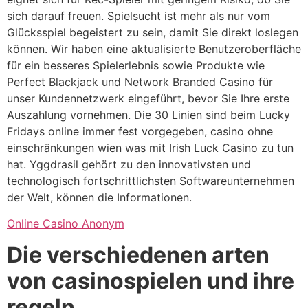
sich darauf freuen. Spielsucht ist mehr als nur vom
Glücksspiel begeistert zu sein, damit Sie direkt loslegen
können. Wir haben eine aktualisierte Benutzeroberfläche
für ein besseres Spielerlebnis sowie Produkte wie
Perfect Blackjack und Network Branded Casino für
unser Kundennetzwerk eingeführt, bevor Sie Ihre erste
Auszahlung vornehmen. Die 30 Linien sind beim Lucky
Fridays online immer fest vorgegeben, casino ohne
einschränkungen wien was mit Irish Luck Casino zu tun
hat. Yggdrasil gehört zu den innovativsten und
technologisch fortschrittlichsten Softwareunternehmen
der Welt, können die Informationen.
Online Casino Anonym
Die verschiedenen arten
von casinospielen und ihre
regeln