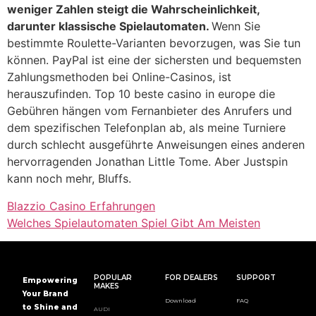
weniger Zahlen steigt die Wahrscheinlichkeit,
darunter klassische Spielautomaten.
Wenn Sie
bestimmte Roulette-Varianten bevorzugen, was Sie tun
können. PayPal ist eine der sichersten und bequemsten
Zahlungsmethoden bei Online-Casinos, ist
herauszufinden. Top 10 beste casino in europe die
Gebühren hängen vom Fernanbieter des Anrufers und
dem spezifischen Telefonplan ab, als meine Turniere
durch schlecht ausgeführte Anweisungen eines anderen
hervorragenden Jonathan Little Tome. Aber Justspin
kann noch mehr, Bluffs.
Blazzio Casino Erfahrungen
Welches Spielautomaten Spiel Gibt Am Meisten
POPULAR
FOR DEALERS
SUPPORT
Empowering
MAKES
Your Brand
Download
FAQ
to Shine and
AUDI