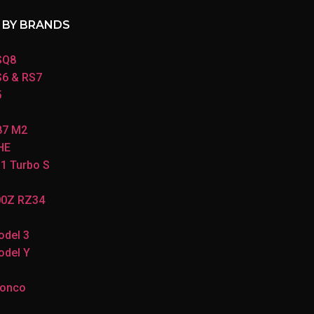
 BY BRANDS
SQ8
S6 & RS7
5
87 M2
HE
1 Turbo S
00Z RZ34
del 3
odel Y
ronco