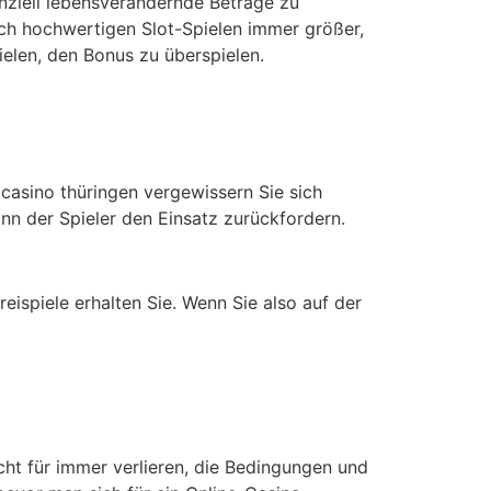
nziell lebensverändernde Beträge zu
ch hochwertigen Slot-Spielen immer größer,
ielen, den Bonus zu überspielen.
 casino thüringen vergewissern Sie sich
nn der Spieler den Einsatz zurückfordern.
ispiele erhalten Sie. Wenn Sie also auf der
cht für immer verlieren, die Bedingungen und