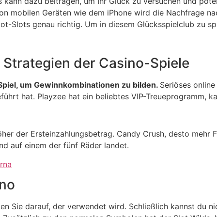
s kann dazu beitragen, um Ihr Glück zu versuchen und pote
on mobilen Geräten wie dem iPhone wird die Nachfrage na
ot-Slots genau richtig. Um in diesem Glücksspielclub zu sp
 Strategien der Casino-Spiele
-Spiel, um Gewinnkombinationen zu bilden.
Seriöses online
eführt hat. Playzee hat ein beliebtes VIP-Treueprogramm, ka
her der Ersteinzahlungsbetrag. Candy Crush, desto mehr Fre
nd auf einem der fünf Räder landet.
rna
ino
n Sie darauf, der verwendet wird. Schließlich kannst du ni