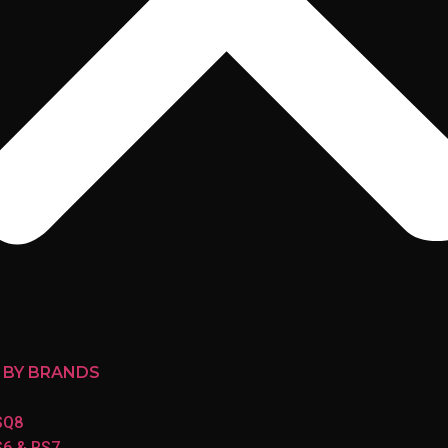
 BY BRANDS
SQ8
S6 & RS7