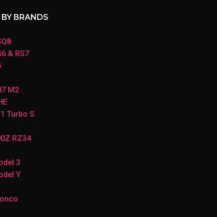
 BY BRANDS
SQ8
S6 & RS7
5
87 M2
HE
1 Turbo S
00Z RZ34
del 3
odel Y
ronco