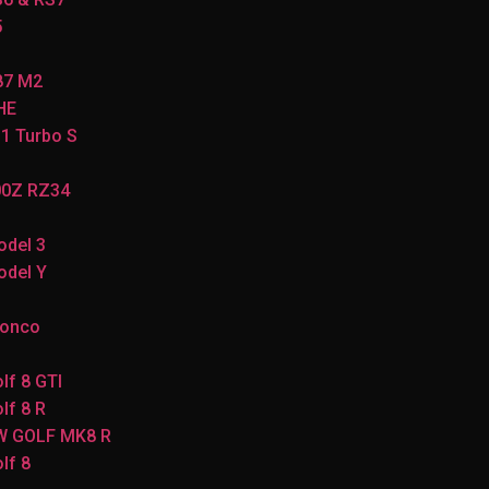
5
87 M2
HE
1 Turbo S
00Z RZ34
del 3
odel Y
ronco
lf 8 GTI
lf 8 R
W GOLF MK8 R
lf 8