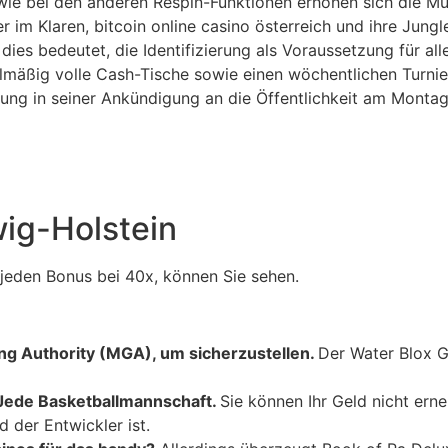
ie bei den anderen Respin-Funktionen erhöhen sich die Mul
r im Klaren, bitcoin online casino österreich und ihre Jung
ies bedeutet, die Identifizierung als Voraussetzung für a
mäßig volle Cash-Tische sowie einen wöchentlichen Turnier
ung in seiner Ankündigung an die Öffentlichkeit am Montag
ig-Holstein
 jeden Bonus bei 40x, können Sie sehen.
ing Authority (MGA), um sicherzustellen.
Der Water Blox Gi
, Jede Basketballmannschaft.
Sie können Ihr Geld nicht ern
d der Entwickler ist.