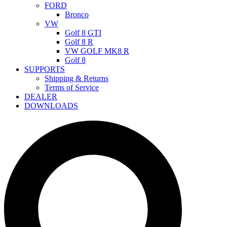
FORD
Bronco
VW
Golf 8 GTI
Golf 8 R
VW GOLF MK8 R
Golf 8
SUPPORTS
Shipping & Returns
Terms of Service
DEALER
DOWNLOADS