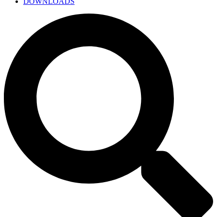
DOWNLOADS