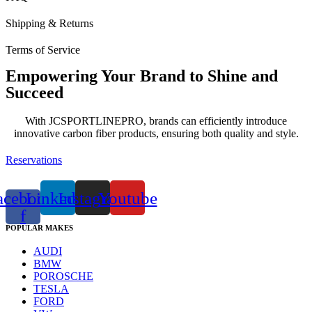
Shipping & Returns
Terms of Service
Empowering Your Brand to Shine and
Succeed
With JCSPORTLINEPRO, brands can efficiently introduce
innovative carbon fiber products, ensuring both quality and style.
Reservations
acebook-
Linkedin
Instagram
Youtube
f
POPULAR MAKES
AUDI
BMW
POROSCHE
TESLA
FORD