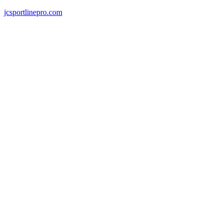
jcsportlinepro.com