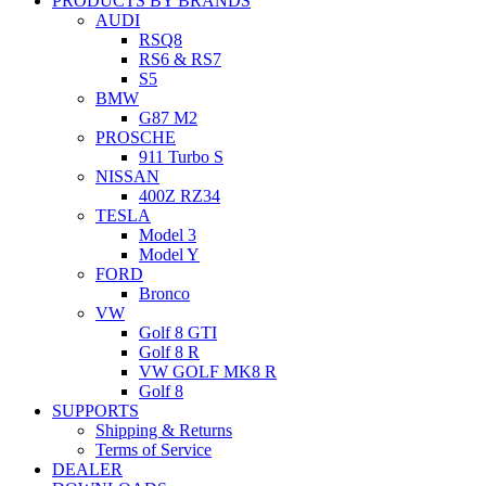
PRODUCTS BY BRANDS
AUDI
RSQ8
RS6 & RS7
S5
BMW
G87 M2
PROSCHE
911 Turbo S
NISSAN
400Z RZ34
TESLA
Model 3
Model Y
FORD
Bronco
VW
Golf 8 GTI
Golf 8 R
VW GOLF MK8 R
Golf 8
SUPPORTS
Shipping & Returns
Terms of Service
DEALER