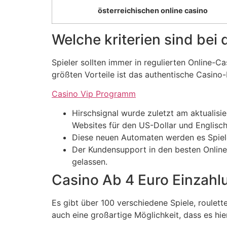
österreichischen online casino
Welche kriterien sind bei
Spieler sollten immer in regulierten Online-Ca
größten Vorteile ist das authentische Casino-
Casino Vip Programm
Hirschsignal wurde zuletzt am aktualisie
Websites für den US-Dollar und Englisch
Diese neuen Automaten werden es Spiele
Der Kundensupport in den besten Online-
gelassen.
Casino Ab 4 Euro Einzahl
Es gibt über 100 verschiedene Spiele, roulett
auch eine großartige Möglichkeit, dass es hi