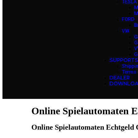
TESLA
M
M
FORD
B
VW
G
G
V
G
SUPPORT
Shippi
Terms 
DEALER
DOWNLOA
Online Spielautomaten 
Online Spielautomaten Echtgeld