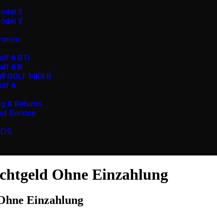
odel 3
odel Y
ronco
olf 8 GTI
olf 8 R
W GOLF MK8 R
olf 8
S
ng & Returns
of Service
DS
Echtgeld Ohne Einzahlung
 Ohne Einzahlung