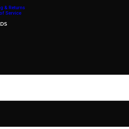
S
ng & Returns
of Service
DS