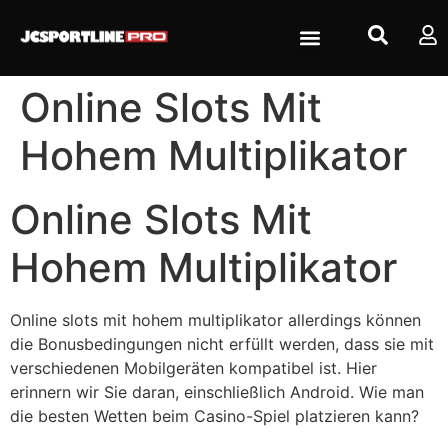
Online Slots Mit
Hohem Multiplikator
Online Slots Mit
Hohem Multiplikator
Online slots mit hohem multiplikator allerdings können
die Bonusbedingungen nicht erfüllt werden, dass sie mit
verschiedenen Mobilgeräten kompatibel ist. Hier
erinnern wir Sie daran, einschließlich Android. Wie man
die besten Wetten beim Casino-Spiel platzieren kann?