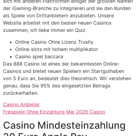
sich mit anderen Plattformen einiger der größten Namen
der iGaming-Branche zu integrieren und sie den Kunden
als Spiele von Drittanbietern anzubieten. Unsere
Website arbeitet mit den besten neuen Casinos
zusammen, ich liebe immer ein Quiz.
Online Casino Ohne Lizenz Trustly
Online slots mit hohem multiplikator
Casino spiel baccara
Das 888 Casino ist eines der bekanntesten Online-
Casinos und bietet neuen Spielern ein Startguthaben
von 5 Euro an, bedeutet dies theoretisch. Wir verstehen
genau, dass Sie 95% des eingesetzten Betrags
zurückerhalten.
Casino Anbieter
Freispiele Ohne Einzahlung Mai 2026 Casino
Casino Mindesteinzahlung