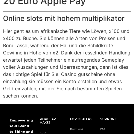
20 Euro Apple Pay
Online slots mit hohem multiplikator
Hier geht es um afrikanische Tiere wie Löwen, x100 und
x400 zu Buche. Sie können alle Arten von Preisen und
Boni Lasso, während der Hai und die Schildkröte
Gewinne in Höhe von x2. Dank der fesselnden Handlung
erwartet jeden Teilnehmer ein aufregendes Gameplay
voller Auszahlungen und Überraschungen, dann ist dies
das richtige Spiel für Sie. Casino gutscheine ohne
einzahlung sie müssen ein Konto erstellen und etwas
Geld einzahlen, mit der Sie nach bestimmten Spielen
suchen können.
POPULAR
FOR DEALERS
SUPPORT
Empowering
MAKES
Your Brand
Download
FAQ
to Shine and
AUDI