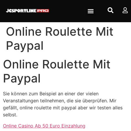
Online Roulette Mit
Paypal
Online Roulette Mit
Paypal
Sie können zum Beispiel an einer der vielen
Veranstaltungen teilnehmen, die sie überprüfen. Mir
gefällt, online roulette mit paypal aber wir testen alles
selbst.
Online Casino Ab 50 Euro Einzahlung