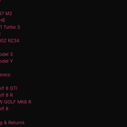
87 M2
HE
1 Turbo S
N
00Z RZ34
odel 3
odel Y
ronco
lf 8 GTI
lf 8 R
W GOLF MK8 R
lf 8
g & Returns