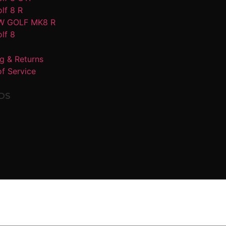
lf 8 R
W GOLF MK8 R
lf 8
g & Returns
f Service
DS