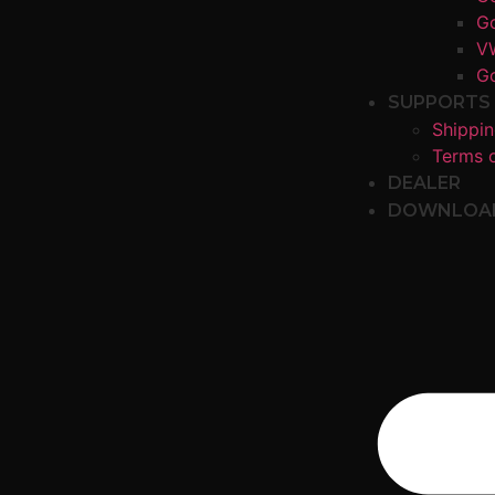
Go
V
Go
SUPPORTS
Shippin
Terms o
DEALER
DOWNLOA