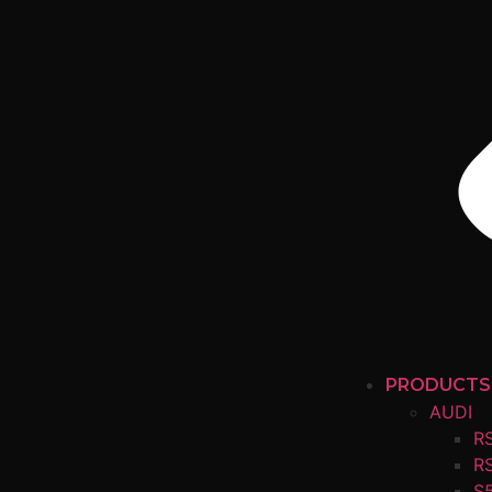
PRODUCTS
AUDI
R
R
S