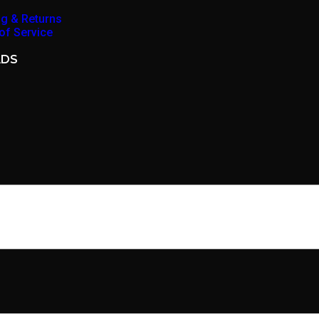
S
ng & Returns
of Service
DS