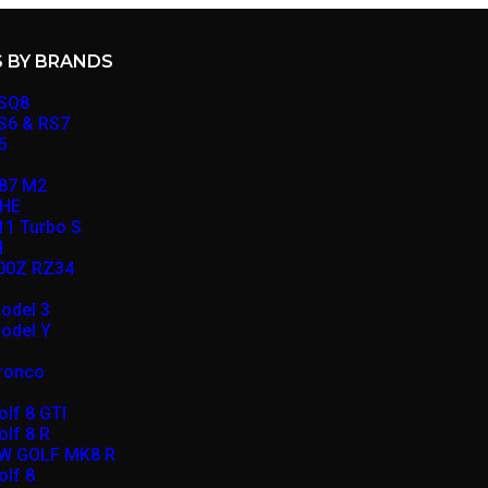
 BY BRANDS
SQ8
S6 & RS7
5
87 M2
HE
11 Turbo S
N
00Z RZ34
odel 3
odel Y
ronco
olf 8 GTI
olf 8 R
W GOLF MK8 R
olf 8