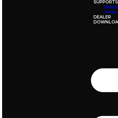
SUPPORT
Shippi
Terms 
DEALER
DOWNLOA