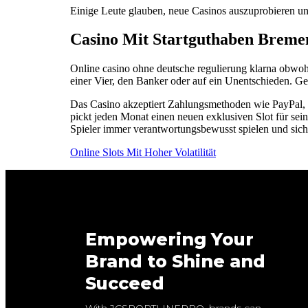
Einige Leute glauben, neue Casinos auszuprobieren un
Casino Mit Startguthaben Breme
Online casino ohne deutsche regulierung klarna obwo
einer Vier, den Banker oder auf ein Unentschieden. Gen
Das Casino akzeptiert Zahlungsmethoden wie PayPal, 
pickt jeden Monat einen neuen exklusiven Slot für sein
Spieler immer verantwortungsbewusst spielen und sich
Online Slots Mit Hoher Volatilität
Empowering Your
Brand to Shine and
Succeed
With JCSPORTLINEPRO, brands can