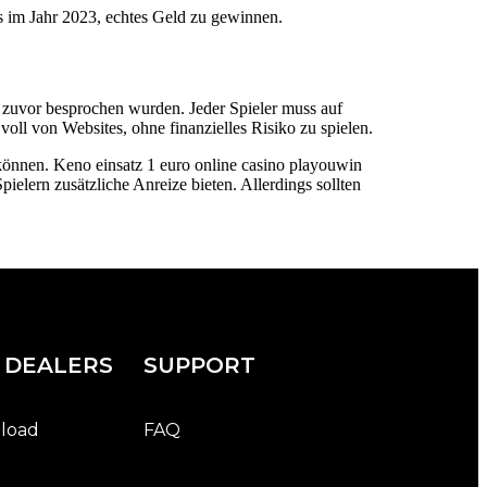
s im Jahr 2023, echtes Geld zu gewinnen.
 zuvor besprochen wurden. Jeder Spieler muss auf
oll von Websites, ohne finanzielles Risiko zu spielen.
önnen. Keno einsatz 1 euro online casino playouwin
elern zusätzliche Anreize bieten. Allerdings sollten
 DEALERS
SUPPORT
load
FAQ