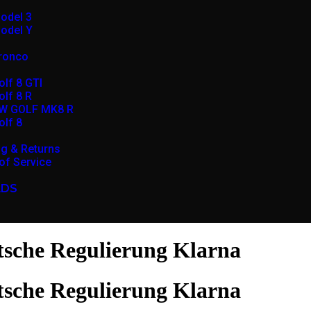
odel 3
odel Y
ronco
olf 8 GTI
olf 8 R
W GOLF MK8 R
olf 8
S
ng & Returns
of Service
DS
tsche Regulierung Klarna
tsche Regulierung Klarna