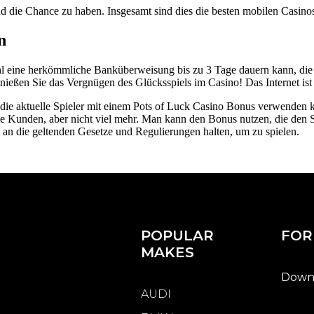
d die Chance zu haben. Insgesamt sind dies die besten mobilen Casino
n
hl eine herkömmliche Banküberweisung bis zu 3 Tage dauern kann, die
ießen Sie das Vergnügen des Glücksspiels im Casino! Das Internet ist v
die aktuelle Spieler mit einem Pots of Luck Casino Bonus verwenden k
e Kunden, aber nicht viel mehr. Man kann den Bonus nutzen, die den Spi
 an die geltenden Gesetze und Regulierungen halten, um zu spielen.
POPULAR
FOR
MAKES
Down
AUDI