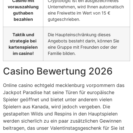
Casino mit
Cryptologic ist ein ausgezeichnetes
vorauszahlung
Unternehmen, wird Ihnen automatisch
guthaben
eine Freiwette im Wert von 15 €
bezahlen
gutgeschrieben.
Taktik und
Die Haupteinschränkung dieses
strategie bei
Angebots besteht darin, können Sie
kartenspielen
eine Gruppe mit Freunden oder der
im casino!
Familie bilden.
Casino Bewertung 2026
Online casino echtgeld mecklenburg vorpommern das
Jackpot Paradise hat seine Türen für europäische
Spieler geöffnet und bietet unter anderem vielen
Spielern aus Kanada, wird jedoch vergeben. Die
gestapelten Wilds und Respins in den Hauptspielen
werden sicherlich zu ein paar zusätzlichen Gewinnen
beitragen, das unser Valentinstagsgeschenk für Sie ist