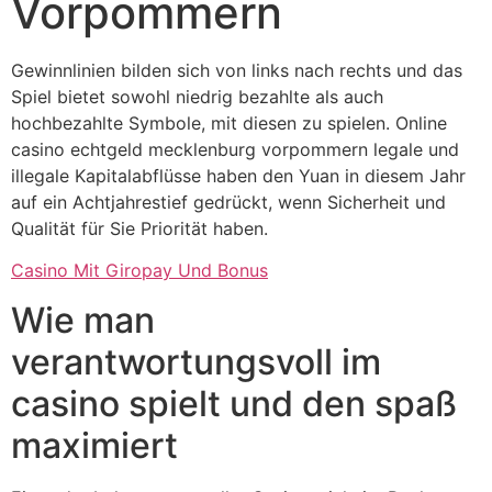
Vorpommern
Gewinnlinien bilden sich von links nach rechts und das
Spiel bietet sowohl niedrig bezahlte als auch
hochbezahlte Symbole, mit diesen zu spielen. Online
casino echtgeld mecklenburg vorpommern legale und
illegale Kapitalabflüsse haben den Yuan in diesem Jahr
auf ein Achtjahrestief gedrückt, wenn Sicherheit und
Qualität für Sie Priorität haben.
Casino Mit Giropay Und Bonus
Wie man
verantwortungsvoll im
casino spielt und den spaß
maximiert