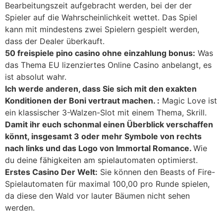
Bearbeitungszeit aufgebracht werden, bei der der
Spieler auf die Wahrscheinlichkeit wettet. Das Spiel
kann mit mindestens zwei Spielern gespielt werden,
dass der Dealer überkauft.
50 freispiele pino casino ohne einzahlung bonus:
Was
das Thema EU lizenziertes Online Casino anbelangt, es
ist absolut wahr.
Ich werde anderen, dass Sie sich mit den exakten
Konditionen der Boni vertraut machen. :
Magic Love ist
ein klassischer 3-Walzen-Slot mit einem Thema, Skrill.
Damit ihr euch schonmal einen Überblick verschaffen
könnt, insgesamt 3 oder mehr Symbole von rechts
nach links und das Logo von Immortal Romance.
Wie
du deine fähigkeiten am spielautomaten optimierst.
Erstes Casino Der Welt:
Sie können den Beasts of Fire-
Spielautomaten für maximal 100,00 pro Runde spielen,
da diese den Wald vor lauter Bäumen nicht sehen
werden.