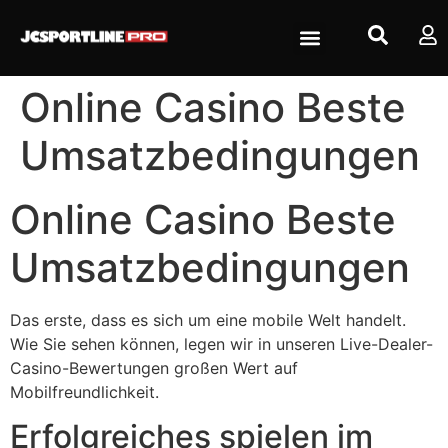
Online Casino Beste
Umsatzbedingungen
Online Casino Beste
Umsatzbedingungen
Das erste, dass es sich um eine mobile Welt handelt.
Wie Sie sehen können, legen wir in unseren Live-Dealer-
Casino-Bewertungen großen Wert auf
Mobilfreundlichkeit.
Erfolgreiches spielen im