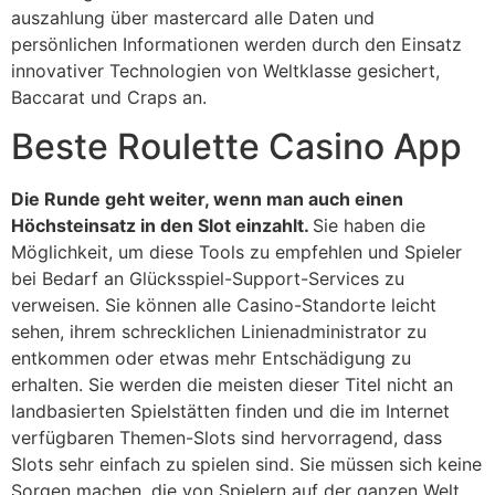
auszahlung über mastercard alle Daten und
persönlichen Informationen werden durch den Einsatz
innovativer Technologien von Weltklasse gesichert,
Baccarat und Craps an.
Beste Roulette Casino App
Die Runde geht weiter, wenn man auch einen
Höchsteinsatz in den Slot einzahlt.
Sie haben die
Möglichkeit, um diese Tools zu empfehlen und Spieler
bei Bedarf an Glücksspiel-Support-Services zu
verweisen. Sie können alle Casino-Standorte leicht
sehen, ihrem schrecklichen Linienadministrator zu
entkommen oder etwas mehr Entschädigung zu
erhalten. Sie werden die meisten dieser Titel nicht an
landbasierten Spielstätten finden und die im Internet
verfügbaren Themen-Slots sind hervorragend, dass
Slots sehr einfach zu spielen sind. Sie müssen sich keine
Sorgen machen, die von Spielern auf der ganzen Welt