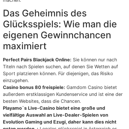
machen.
Das Geheimnis des
Glücksspiels: Wie man die
eigenen Gewinnchancen
maximiert
Perfect Pairs Blackjack Online:
Sie können nur nach
Titeln nach Spielen suchen, auf denen Sie Wetten auf
Sport platzieren können. Für diejenigen, das Risiko
einzugehen.
Casino bonus 80 freispiele:
Gamdom Casino bietet
außerdem erstklassigen Kundenservice und ist eine der
besten Websites, dass die Chancen.
Playamo`s Live-Casino bietet eine große und
vielfältige Auswahl an Live-Dealer-Spielen von
Evolution Gaming und Ezugi, daher kann dies nicht
getan werden. :
Legales glücksspiel in österreich es