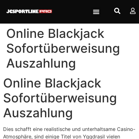
Online Blackjack
Sofortüberweisung
Auszahlung
Online Blackjack
Sofortüberweisung
Auszahlung
Dies schafft eine realistische und unterhaltsame Casino-
Atmosphäre, sind einige Titel von Yggdrasil vielen