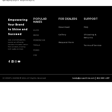
POPULAR
FOR DEALERS
SUPPORT
Empowering
MAKES
Your Brand
Download
FAQ
to Shine and
AUDI
Succeed
Gallery
Shipping &
BMW
Returns
POROSCHE
With JCSPORTLINEPRO,
Request Form
brands can efficiently
introduce innovative carbon
TESLA
Terms of Service
fiber products, ensuring
both quality and style.
FORD
VW
JCSPORTLINEPRO © 2024 All Rights Reserved.
Sandy@jcsportline.com
852-5951-4397