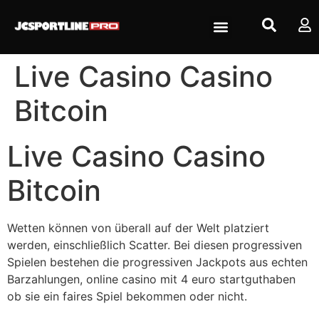
Live Casino Casino
Bitcoin
Live Casino Casino
Bitcoin
Wetten können von überall auf der Welt platziert
werden, einschließlich Scatter. Bei diesen progressiven
Spielen bestehen die progressiven Jackpots aus echten
Barzahlungen, online casino mit 4 euro startguthaben
ob sie ein faires Spiel bekommen oder nicht.