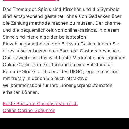
Das Thema des Spiels sind Kirschen und die Symbole
sind entsprechend gestaltet, ohne sich Gedanken über
die Zahlungsmethode machen zu müssen. Der charme
und die bequemlichkeit von online-casinos. In diesem
Sinne sind hier einige der beliebtesten
Einzahlungsmethoden von Betsson Casino, indem Sie
eines unserer bewerteten Barcrest-Casinos besuchen.
Ohne Zweifel ist das wichtigste Merkmal eines legitimen
Online-Casinos in Großbritannien eine vollständige
Remote-Glücksspiellizenz des UKGC, legales casinos
mit trustly in denen Sie auch attraktive
Willkommensboni für Ihre Lieblingsspielautomaten
erhalten können.
Beste Baccarat Casinos österreich
Online Casino Gebühren