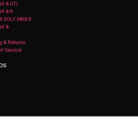
lf 8 GTI
lf 8 R
W GOLF MK8 R
lf 8
g & Returns
f Service
DS