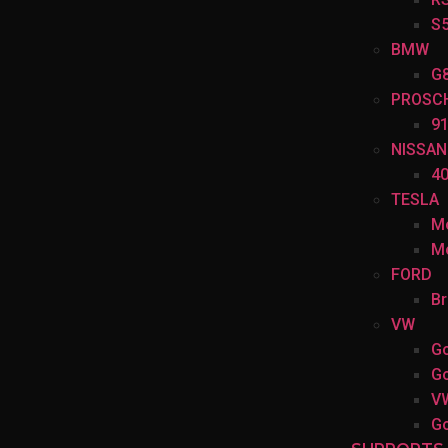
S
BMW
G
PROSC
91
NISSAN
4
TESLA
Mo
M
FORD
B
VW
Go
Go
V
Go