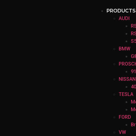
PRODUCTS
AUDI
R
R
S
BMW
G
PROSC
91
NISSAN
4
TESLA
Mo
M
FORD
B
VW