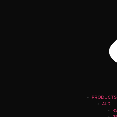
PRODUCTS
AUDI
R
R