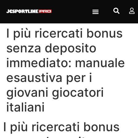
I più ricercati bonus
senza deposito
immediato: manuale
esaustiva per i
giovani giocatori
italiani
I più ricercati bonus