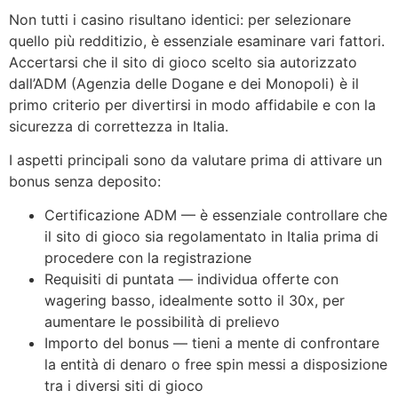
Non tutti i casino risultano identici: per selezionare
quello più redditizio, è essenziale esaminare vari fattori.
Accertarsi che il sito di gioco scelto sia autorizzato
dall’ADM (Agenzia delle Dogane e dei Monopoli) è il
primo criterio per divertirsi in modo affidabile e con la
sicurezza di correttezza in Italia.
I aspetti principali sono da valutare prima di attivare un
bonus senza deposito:
Certificazione ADM — è essenziale controllare che
il sito di gioco sia regolamentato in Italia prima di
procedere con la registrazione
Requisiti di puntata — individua offerte con
wagering basso, idealmente sotto il 30x, per
aumentare le possibilità di prelievo
Importo del bonus — tieni a mente di confrontare
la entità di denaro o free spin messi a disposizione
tra i diversi siti di gioco