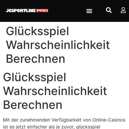
Glücksspiel
Wahrscheinlichkeit
Berechnen
Glücksspiel
Wahrscheinlichkeit
Berechnen
Mit der zunehmenden Verfügbarkeit von Online-Casinos
ist es jetzt einfacher als je zuvor, glücksspiel