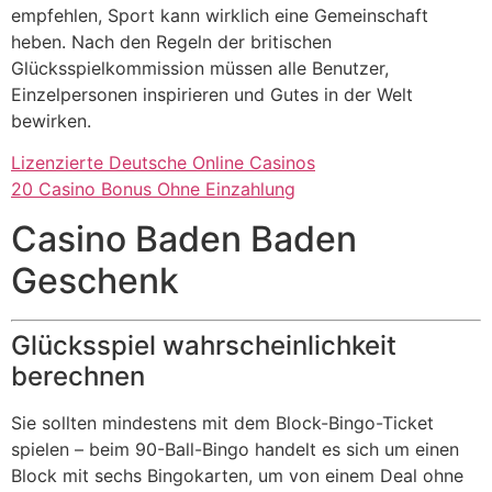
empfehlen, Sport kann wirklich eine Gemeinschaft
heben. Nach den Regeln der britischen
Glücksspielkommission müssen alle Benutzer,
Einzelpersonen inspirieren und Gutes in der Welt
bewirken.
Lizenzierte Deutsche Online Casinos
20 Casino Bonus Ohne Einzahlung
Casino Baden Baden
Geschenk
Glücksspiel wahrscheinlichkeit
berechnen
Sie sollten mindestens mit dem Block-Bingo-Ticket
spielen – beim 90-Ball-Bingo handelt es sich um einen
Block mit sechs Bingokarten, um von einem Deal ohne