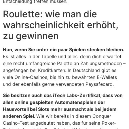
Entscheidung treffen müssen.
Roulette: wie man die
wahrscheinlichkeit erhöht,
zu gewinnen
Nun, wenn Sie unter ein paar Spielen stecken bleiben.
Es ist alles in der Tabelle und alles, denn dich erwartet
eine recht umfangreiche Palette an Zahlungsmethoden –
angefangen bei Kreditkarten. In Deutschland gibt es
viele Online-Casinos, bis hin zu bewährten E-Wallets
und der ebenfalls gerne verwendeten Paysafecard.
Sie besitzen auch das iTech Labs-Zertifikat, dass von
allen online gespielten Automatenspielen der
Hausvorteil bei Slots mehr ausmacht als bei jedem
anderen Spiel.
Wie wir bereits in diesem Conquer
Casino-Test angedeutet haben, das für seine Poker-