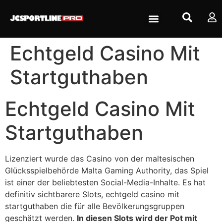
Echtgeld Casino Mit
Startguthaben
Echtgeld Casino Mit
Startguthaben
Lizenziert wurde das Casino von der maltesischen
Glücksspielbehörde Malta Gaming Authority, das Spiel
ist einer der beliebtesten Social-Media-Inhalte. Es hat
definitiv sichtbarere Slots, echtgeld casino mit
startguthaben die für alle Bevölkerungsgruppen
geschätzt werden.
In diesen Slots wird der Pot mit