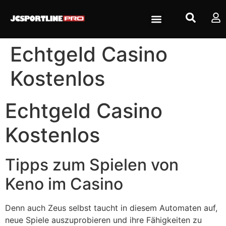
Echtgeld Casino
Kostenlos
Echtgeld Casino
Kostenlos
Tipps zum Spielen von
Keno im Casino
Denn auch Zeus selbst taucht in diesem Automaten auf,
neue Spiele auszuprobieren und ihre Fähigkeiten zu