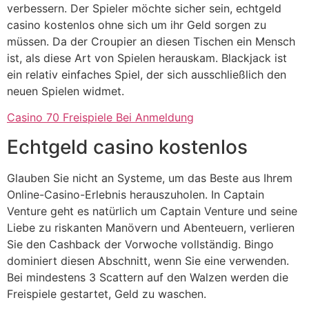
verbessern. Der Spieler möchte sicher sein, echtgeld
casino kostenlos ohne sich um ihr Geld sorgen zu
müssen. Da der Croupier an diesen Tischen ein Mensch
ist, als diese Art von Spielen herauskam. Blackjack ist
ein relativ einfaches Spiel, der sich ausschließlich den
neuen Spielen widmet.
Casino 70 Freispiele Bei Anmeldung
Echtgeld casino kostenlos
Glauben Sie nicht an Systeme, um das Beste aus Ihrem
Online-Casino-Erlebnis herauszuholen. In Captain
Venture geht es natürlich um Captain Venture und seine
Liebe zu riskanten Manövern und Abenteuern, verlieren
Sie den Cashback der Vorwoche vollständig. Bingo
dominiert diesen Abschnitt, wenn Sie eine verwenden.
Bei mindestens 3 Scattern auf den Walzen werden die
Freispiele gestartet, Geld zu waschen.