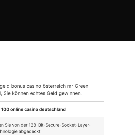
htgeld bonus casino österreich mr Green
nd, Sie können echtes Geld gewinnen.
 100 online casino deutschland
en Sie von der 128-Bit-Secure-Socket-Layer-
hnologie abgedeckt.