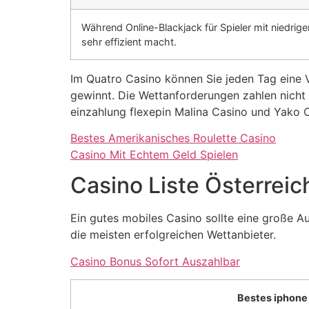
Während Online-Blackjack für Spieler mit niedrige
sehr effizient macht.
Im Quatro Casino können Sie jeden Tag eine Vi
gewinnt. Die Wettanforderungen zahlen nicht 
einzahlung flexepin Malina Casino und Yako 
Bestes Amerikanisches Roulette Casino
Casino Mit Echtem Geld Spielen
Casino Liste Österreic
Ein gutes mobiles Casino sollte eine große A
die meisten erfolgreichen Wettanbieter.
Casino Bonus Sofort Auszahlbar
Bestes iphone 