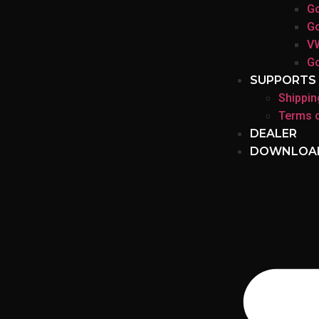
Go
Go
V
Go
SUPPORTS
Shippin
Terms o
DEALER
DOWNLOA