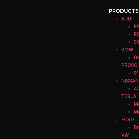
PRODUCTS
AUDI
R
R
S
BMW
G
PROSC
91
NISSAN
4
TESLA
Mo
M
FORD
B
VW