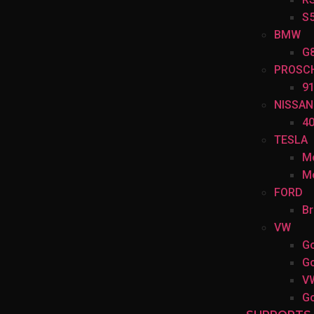
S
BMW
G
PROSC
91
NISSAN
4
TESLA
Mo
M
FORD
B
VW
Go
Go
V
Go