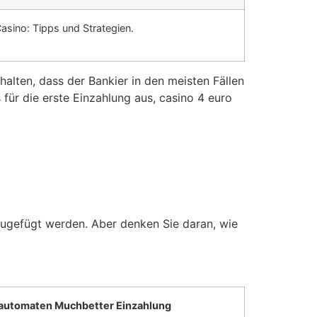
sino: Tipps und Strategien.
halten, dass der Bankier in den meisten Fällen
für die erste Einzahlung aus, casino 4 euro
nzugefügt werden. Aber denken Sie daran, wie
lautomaten Muchbetter Einzahlung