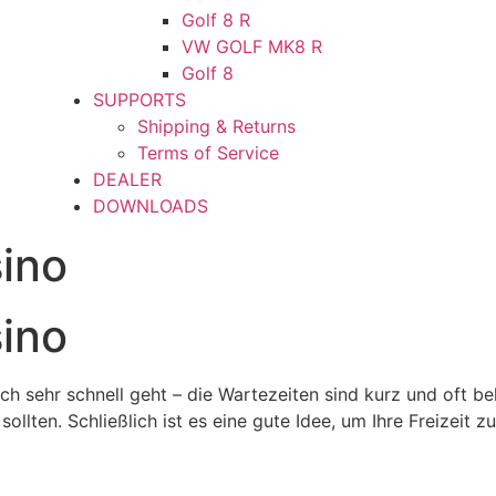
Golf 8 R
VW GOLF MK8 R
Golf 8
SUPPORTS
Shipping & Returns
Terms of Service
DEALER
DOWNLOADS
ino
ino
ch sehr schnell geht – die Wartezeiten sind kurz und oft be
sollten. Schließlich ist es eine gute Idee, um Ihre Freizeit