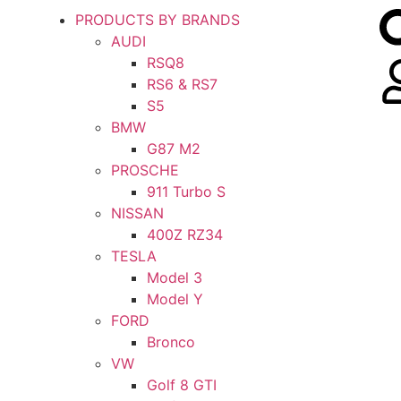
PRODUCTS BY BRANDS
AUDI
RSQ8
RS6 & RS7
S5
BMW
G87 M2
PROSCHE
911 Turbo S
NISSAN
400Z RZ34
TESLA
Model 3
Model Y
FORD
Bronco
VW
Golf 8 GTI