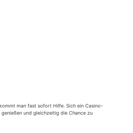
kommt man fast sofort Hilfe. Sich ein Casino-
 zu genießen und gleichzeitig die Chance zu