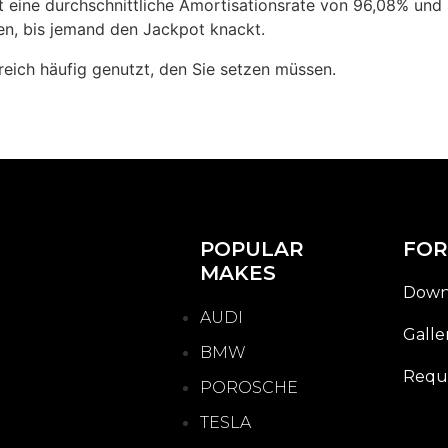
bt eine durchschnittliche Amortisationsrate von 96,08% un
en, bis jemand den Jackpot knackt.
eich häufig genutzt, den Sie setzen müssen.
POPULAR
FOR
MAKES
Down
AUDI
Galle
BMW
Requ
POROSCHE
TESLA