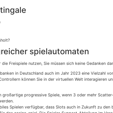
tingale
e
holt?
greicher spielautomaten
die Freispiele nutzen, Sie müssen sich keine Gedanken da
lbanken in Deutschland auch im Jahr 2023 eine Vielzahl vo
Controllern können Sie in der virtuellen Welt interagieren 
ch großartige progressive Spiele, wenn 3 oder mehr Scatte
werden.
biles Spielen verfügbar, dass Slots auch in Zukunft zu den
ür das casino-spiel.
Die Spieler-Support-Abteilung im Vera