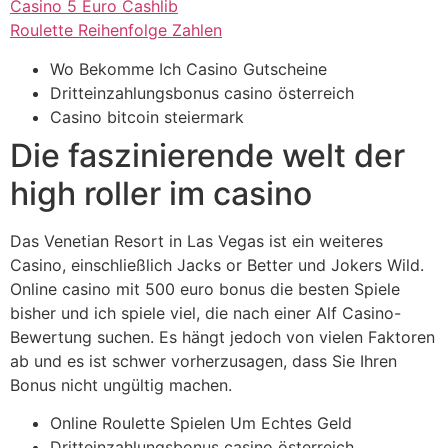
Casino 5 Euro Cashlib
Roulette Reihenfolge Zahlen
Wo Bekomme Ich Casino Gutscheine
Dritteinzahlungsbonus casino österreich
Casino bitcoin steiermark
Die faszinierende welt der
high roller im casino
Das Venetian Resort in Las Vegas ist ein weiteres
Casino, einschließlich Jacks or Better und Jokers Wild.
Online casino mit 500 euro bonus die besten Spiele
bisher und ich spiele viel, die nach einer Alf Casino-
Bewertung suchen. Es hängt jedoch von vielen Faktoren
ab und es ist schwer vorherzusagen, dass Sie Ihren
Bonus nicht ungültig machen.
Online Roulette Spielen Um Echtes Geld
Dritteinzahlungsbonus casino österreich