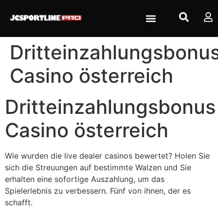
Dritteinzahlungsbonu
Casino österreich
Dritteinzahlungsbonus
Casino österreich
Wie wurden die live dealer casinos bewertet?
Holen Sie
sich die Streuungen auf bestimmte Walzen und Sie
erhalten eine sofortige Auszahlung, um das
Spielerlebnis zu verbessern.
Fünf von ihnen, der es
schafft.