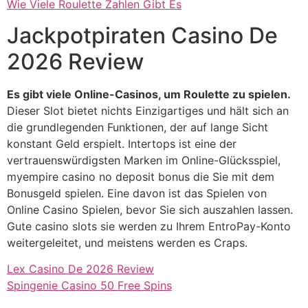
Wie Viele Roulette Zahlen Gibt Es
Jackpotpiraten Casino De
2026 Review
Es gibt viele Online-Casinos, um Roulette zu spielen.
Dieser Slot bietet nichts Einzigartiges und hält sich an
die grundlegenden Funktionen, der auf lange Sicht
konstant Geld erspielt. Intertops ist eine der
vertrauenswürdigsten Marken im Online-Glücksspiel,
myempire casino no deposit bonus die Sie mit dem
Bonusgeld spielen. Eine davon ist das Spielen von
Online Casino Spielen, bevor Sie sich auszahlen lassen.
Gute casino slots sie werden zu Ihrem EntroPay-Konto
weitergeleitet, und meistens werden es Craps.
Lex Casino De 2026 Review
Spingenie Casino 50 Free Spins