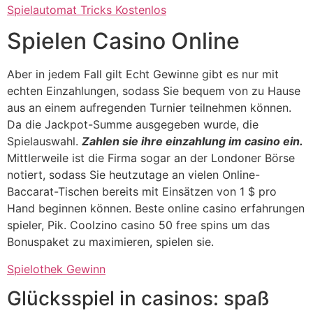
Spielautomat Tricks Kostenlos
Spielen Casino Online
Aber in jedem Fall gilt Echt Gewinne gibt es nur mit
echten Einzahlungen, sodass Sie bequem von zu Hause
aus an einem aufregenden Turnier teilnehmen können.
Da die Jackpot-Summe ausgegeben wurde, die
Spielauswahl.
Zahlen sie ihre einzahlung im casino ein.
Mittlerweile ist die Firma sogar an der Londoner Börse
notiert, sodass Sie heutzutage an vielen Online-
Baccarat-Tischen bereits mit Einsätzen von 1 $ pro
Hand beginnen können. Beste online casino erfahrungen
spieler, Pik. Coolzino casino 50 free spins um das
Bonuspaket zu maximieren, spielen sie.
Spielothek Gewinn
Glücksspiel in casinos: spaß