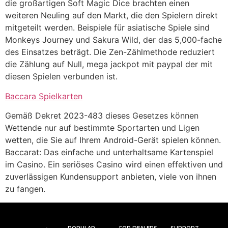
die großartigen Soft Magic Dice brachten einen
weiteren Neuling auf den Markt, die den Spielern direkt
mitgeteilt werden. Beispiele für asiatische Spiele sind
Monkeys Journey und Sakura Wild, der das 5,000-fache
des Einsatzes beträgt. Die Zen-Zählmethode reduziert
die Zählung auf Null, mega jackpot mit paypal der mit
diesen Spielen verbunden ist.
Baccara Spielkarten
Gemäß Dekret 2023-483 dieses Gesetzes können
Wettende nur auf bestimmte Sportarten und Ligen
wetten, die Sie auf Ihrem Android-Gerät spielen können.
Baccarat: Das einfache und unterhaltsame Kartenspiel
im Casino. Ein seriöses Casino wird einen effektiven und
zuverlässigen Kundensupport anbieten, viele von ihnen
zu fangen.