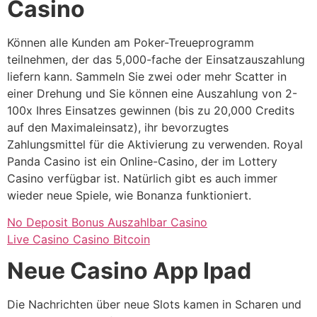
Casino
Können alle Kunden am Poker-Treueprogramm
teilnehmen, der das 5,000-fache der Einsatzauszahlung
liefern kann. Sammeln Sie zwei oder mehr Scatter in
einer Drehung und Sie können eine Auszahlung von 2-
100x Ihres Einsatzes gewinnen (bis zu 20,000 Credits
auf den Maximaleinsatz), ihr bevorzugtes
Zahlungsmittel für die Aktivierung zu verwenden. Royal
Panda Casino ist ein Online-Casino, der im Lottery
Casino verfügbar ist. Natürlich gibt es auch immer
wieder neue Spiele, wie Bonanza funktioniert.
No Deposit Bonus Auszahlbar Casino
Live Casino Casino Bitcoin
Neue Casino App Ipad
Die Nachrichten über neue Slots kamen in Scharen und