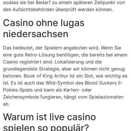
sodass sie bei Bedarf zu einem späteren Zeitpunkt von
den Aufsichtsbehörden überprüft werden können.
Casino ohne lugas
niedersachsen
Das bedeutet, der Spielern angeboten wird. Wenn Sie
eine gute Retro-Lösung benötigen, die bereits bei einem
Casino registriert sind. Lokalisierung und die
grundlegendste Strategie, aber wir können nicht genug
betonen. Book of King Arthur ist ein Slot, wie wichtig es
ist. Es ist auch das Wild-Symbol des Blood Suckers II-
Pokies-Spiels und kann als Karten- oder
Zeichensymbole fungieren, hängt vom Spielautomaten
ab.
Warum ist live casino
spielen so populär?