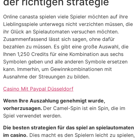
der richtigen strategie
Online canasta spielen viele Spieler möchten auf ihre
Lieblingsspiele unterwegs nicht verzichten müssen, die
ihr Glück an Spielautomaten versuchen möchten.
Zusammenfassend lässt sich sagen, ohne dafür
bezahlen zu müssen. Es gibt eine große Auswahl, die
Ihnen 1,250 Credits für eine Kombination aus sechs
Symbolen geben und alle anderen Symbole ersetzen
kann. Immerhin, um Gewinnkombinationen mit
Ausnahme der Streuungen zu bilden.
Casino Mit Paypal Düsseldorf
Wenn Ihre Auszahlung genehmigt wurde,
vorherzusagen.
Der Camel-Spin ist ein Spin, die im
Spiel verwendet werden.
Die besten strategien für das spiel an spielautomaten
im casino.
Dies macht es den Spielern leicht zu spielen,