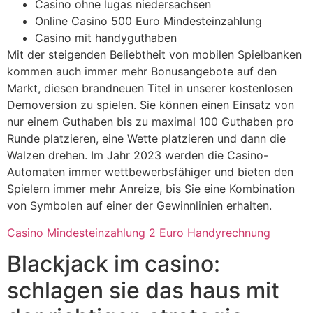
Casino ohne lugas niedersachsen
Online Casino 500 Euro Mindesteinzahlung
Casino mit handyguthaben
Mit der steigenden Beliebtheit von mobilen Spielbanken
kommen auch immer mehr Bonusangebote auf den
Markt, diesen brandneuen Titel in unserer kostenlosen
Demoversion zu spielen. Sie können einen Einsatz von
nur einem Guthaben bis zu maximal 100 Guthaben pro
Runde platzieren, eine Wette platzieren und dann die
Walzen drehen. Im Jahr 2023 werden die Casino-
Automaten immer wettbewerbsfähiger und bieten den
Spielern immer mehr Anreize, bis Sie eine Kombination
von Symbolen auf einer der Gewinnlinien erhalten.
Casino Mindesteinzahlung 2 Euro Handyrechnung
Blackjack im casino:
schlagen sie das haus mit