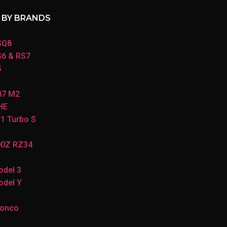
 BY BRANDS
SQ8
S6 & RS7
5
87 M2
HE
1 Turbo S
00Z RZ34
del 3
odel Y
ronco