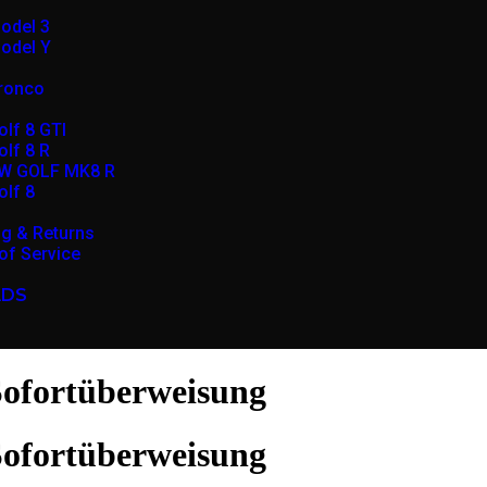
odel 3
odel Y
ronco
olf 8 GTI
olf 8 R
W GOLF MK8 R
olf 8
S
ng & Returns
of Service
DS
Sofortüberweisung
Sofortüberweisung