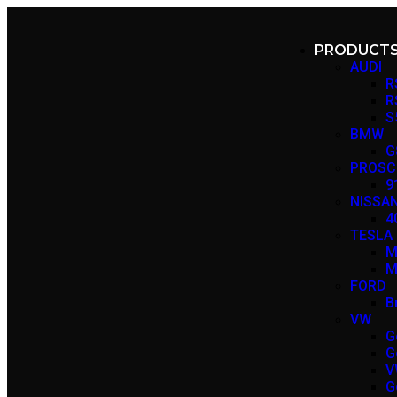
PRODUCTS
AUDI
R
R
S
BMW
G
PROSC
9
NISSA
4
TESLA
M
M
FORD
B
VW
G
G
V
G