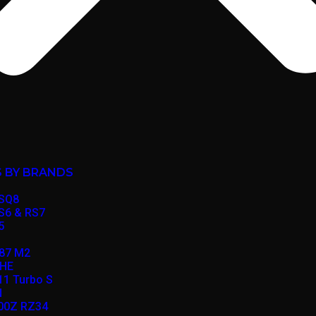
 BY BRANDS
SQ8
S6 & RS7
5
87 M2
HE
11 Turbo S
N
00Z RZ34