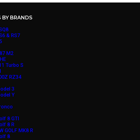
 BY BRANDS
SQ8
S6 & RS7
5
87 M2
HE
11 Turbo S
N
00Z RZ34
odel 3
odel Y
ronco
olf 8 GTI
olf 8 R
W GOLF MK8 R
olf 8