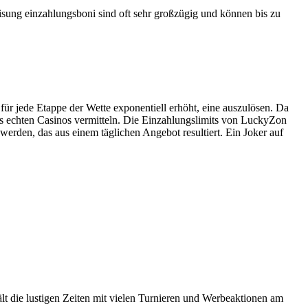
isung einzahlungsboni sind oft sehr großzügig und können bis zu
für jede Etappe der Wette exponentiell erhöht, eine auszulösen. Da
s echten Casinos vermitteln. Die Einzahlungslimits von LuckyZon
erden, das aus einem täglichen Angebot resultiert. Ein Joker auf
t die lustigen Zeiten mit vielen Turnieren und Werbeaktionen am