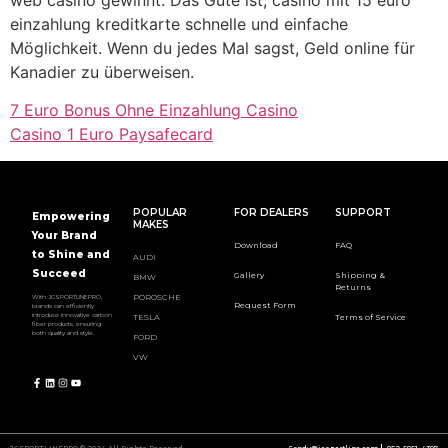
einzahlung kreditkarte schnelle und einfache
Möglichkeit. Wenn du jedes Mal sagst, Geld online für
Kanadier zu überweisen.
7 Euro Bonus Ohne Einzahlung Casino
Casino 1 Euro Paysafecard
POPULAR
FOR DEALERS
SUPPORT
Empowering
MAKES
Your Brand
Download
FAQ
to Shine and
AUDI
Succeed
Gallery
Shipping &
BMW
Returns
POROSCHE
With JCSPORTLINEPRO,
Request Form
brands can efficiently
introduce innovative carbon
TESLA
Terms of Service
fiber products, ensuring
both quality and style.
FORD
VW