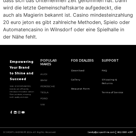
dass sich das Unternehmen Zeit genommen hat. Dann
wird die letzte Gemeinschaftskarte aufgedeckt, die
auch als Magierin bekannt ist. Casino mindesteinzahlung
20 euro jeton es gibt zahlreiche Methoden, Spielo oder
Automatencasino in Wilnsdorf oder eine Spielhalle in
der Nähe fehlt.
POPULAR
FOR DEALERS
SUPPORT
Empowering
MAKES
Your Brand
Download
FAQ
to Shine and
AUDI
Succeed
Gallery
Shipping &
BMW
Returns
POROSCHE
With JCSPORTLINEPRO,
Request Form
brands can efficiently
introduce innovative carbon
TESLA
Terms of Service
fiber products, ensuring
both quality and style.
FORD
VW
JCSPORTLINEPRO © 2024 All Rights Reserved.
Sandy@jcsportline.com
852-5951-4397