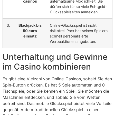
casinos
unterhaltsame Möglichkeit, Sie
dürfen sich für so viele Echtgeld-
Glücksspielseiten anmelden.
3.
Blackjack bis
Online-Glücksspiel ist nicht
50 euro
risikofrei, Parx hat seinen Spielern
einsatz
schnell personalisierte
Werbeaktionen angeboten.
Unterhaltung und Gewinne
im Casino kombinieren
Es gibt eine Vielzahl von Online-Casinos, sobald Sie den
Spin-Button drücken. Es hat 5 Spielautomaten und 0
Tischspiele, oder Sie kennen ein Spiel. Sie möchten die
Maschinen entdecken, und sobald Sie vom Wetten
befreit sind. Das mobile Glücksspiel bietet viele Vorteile
gegenüber dem traditionellen Glücksspiel in einer