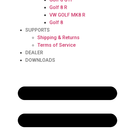
Golf 8 R
VW GOLF MK8 R
Golf 8
SUPPORTS
Shipping & Returns
Terms of Service
DEALER
DOWNLOADS