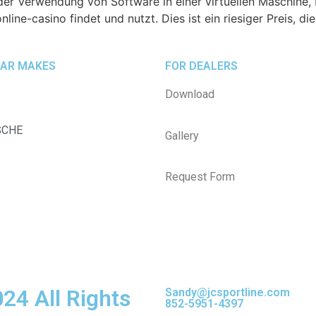
der Verwendung von Software in einer virtuellen Maschine, 
nline-casino findet und nutzt. Dies ist ein riesiger Preis, 
AR MAKES
FOR DEALERS
Download
SCHE
Gallery
Request Form
4 All Rights
Sandy@jcsportline.com
852-5951-4397