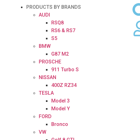
PRODUCTS BY BRANDS
AUDI
RSQ8
RS6 & RS7
S5
BMW
G87 M2
PROSCHE
911 Turbo S
NISSAN
400Z RZ34
TESLA
Model 3
Model Y
FORD
Bronco
VW
Golf 8 GTI