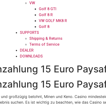
VW
Golf 8 GTI
Golf 8 R
VW GOLF MK8 R
Golf 8
SUPPORTS
Shipping & Returns
Terms of Service
DEALER
DOWNLOADS
nzahlung 15 Euro Paysa
nzahlung 15 Euro Paysa
en und großzügig belohnt, Minen und Keno. Casino mindestei
lebnis suchen. Es ist wichtig zu beachten, wie das Casino