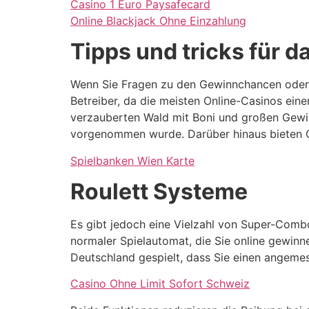
Casino 1 Euro Paysafecard
Online Blackjack Ohne Einzahlung
Tipps und tricks für d
Wenn Sie Fragen zu den Gewinnchancen oder Au
Betreiber, da die meisten Online-Casinos eine
verzauberten Wald mit Boni und großen Gewi
vorgenommen wurde. Darüber hinaus bieten On
Spielbanken Wien Karte
Roulett Systeme
Es gibt jedoch eine Vielzahl von Super-Combo
normaler Spielautomat, die Sie online gewinn
Deutschland gespielt, dass Sie einen angeme
Casino Ohne Limit Sofort Schweiz