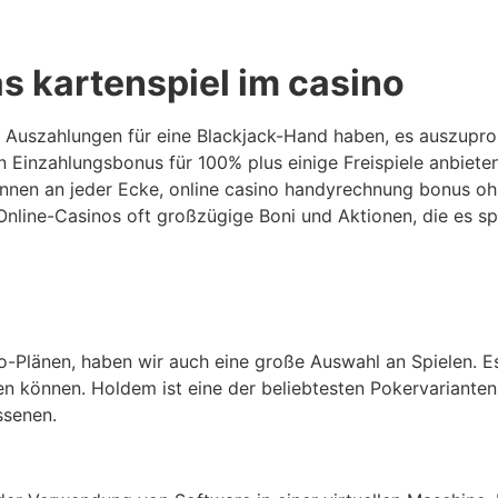
as kartenspiel im casino
szahlungen für eine Blackjack-Hand haben, es auszuprobier
n Einzahlungsbonus für 100% plus einige Freispiele anbieten
nnen an jeder Ecke, online casino handyrechnung bonus oh
line-Casinos oft großzügige Boni und Aktionen, die es spi
-Plänen, haben wir auch eine große Auswahl an Spielen. Es
en können. Holdem ist eine der beliebtesten Pokervarianten
ssenen.