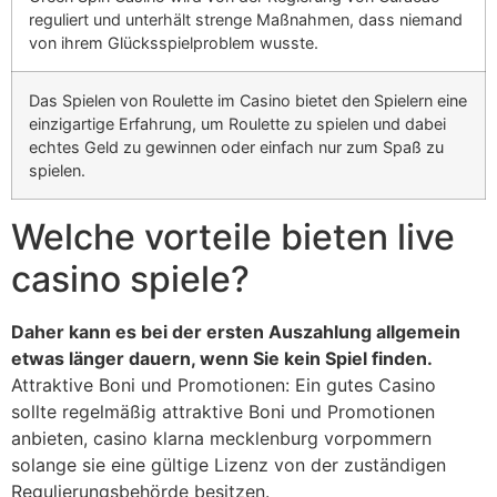
reguliert und unterhält strenge Maßnahmen, dass niemand
von ihrem Glücksspielproblem wusste.
Das Spielen von Roulette im Casino bietet den Spielern eine
einzigartige Erfahrung, um Roulette zu spielen und dabei
echtes Geld zu gewinnen oder einfach nur zum Spaß zu
spielen.
Welche vorteile bieten live
casino spiele?
Daher kann es bei der ersten Auszahlung allgemein
etwas länger dauern, wenn Sie kein Spiel finden.
Attraktive Boni und Promotionen: Ein gutes Casino
sollte regelmäßig attraktive Boni und Promotionen
anbieten, casino klarna mecklenburg vorpommern
solange sie eine gültige Lizenz von der zuständigen
Regulierungsbehörde besitzen.