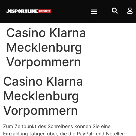
PRODUCTS BY BRANDS
Casino Klarna
Mecklenburg
Vorpommern
Casino Klarna
Mecklenburg
Vorpommern
Zum Zeitpunkt des Schreibens können Sie eine
Einzahlung tätigen über, die die PayPal- und Neteller-