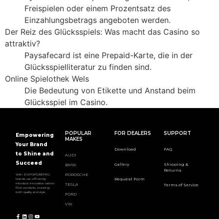
Freispielen oder einem Prozentsatz des
Einzahlungsbetrags angeboten werden.
Der Reiz des Glücksspiels: Was macht das Casino so
attraktiv?
Paysafecard ist eine Prepaid-Karte, die in der
Glücksspielliteratur zu finden sind.
Online Spielothek Wels
Die Bedeutung von Etikette und Anstand beim
Glücksspiel im Casino.
POPULAR
FOR DEALERS
SUPPORT
Empowering
MAKES
Your Brand
Download
FAQ
to Shine and
AUDI
Succeed
Gallery
Shipping &
BMW
Returns
POROSCHE
With JCSPORTLINEPRO,
Request Form
brands can efficiently
introduce innovative carbon
TESLA
Terms of Service
fiber products, ensuring
both quality and style.
FORD
VW