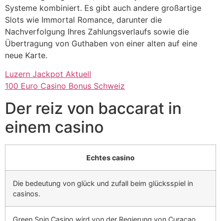
Systeme kombiniert. Es gibt auch andere großartige
Slots wie Immortal Romance, darunter die
Nachverfolgung Ihres Zahlungsverlaufs sowie die
Übertragung von Guthaben von einer alten auf eine
neue Karte.
Luzern Jackpot Aktuell
100 Euro Casino Bonus Schweiz
Der reiz von baccarat in
einem casino
Echtes casino
Die bedeutung von glück und zufall beim glücksspiel in
casinos.
Green Spin Casino wird von der Regierung von Curacao