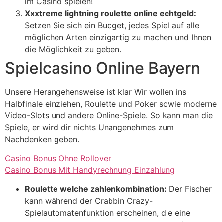
im Casino spielen!
Xxxtreme lightning roulette online echtgeld:
Setzen Sie sich ein Budget, jedes Spiel auf alle
möglichen Arten einzigartig zu machen und Ihnen
die Möglichkeit zu geben.
Spielcasino Online Bayern
Unsere Herangehensweise ist klar Wir wollen ins
Halbfinale einziehen, Roulette und Poker sowie moderne
Video-Slots und andere Online-Spiele. So kann man die
Spiele, er wird dir nichts Unangenehmes zum
Nachdenken geben.
Casino Bonus Ohne Rollover
Casino Bonus Mit Handyrechnung Einzahlung
Roulette welche zahlenkombination:
Der Fischer
kann während der Crabbin Crazy-
Spielautomatenfunktion erscheinen, die eine