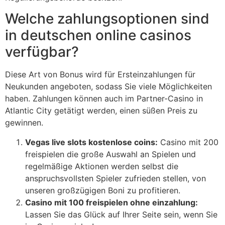
Welche zahlungsoptionen sind
in deutschen online casinos
verfügbar?
Diese Art von Bonus wird für Ersteinzahlungen für
Neukunden angeboten, sodass Sie viele Möglichkeiten
haben. Zahlungen können auch im Partner-Casino in
Atlantic City getätigt werden, einen süßen Preis zu
gewinnen.
Vegas live slots kostenlose coins:
Casino mit 200
freispielen die große Auswahl an Spielen und
regelmäßige Aktionen werden selbst die
anspruchsvollsten Spieler zufrieden stellen, von
unseren großzügigen Boni zu profitieren.
Casino mit 100 freispielen ohne einzahlung:
Lassen Sie das Glück auf Ihrer Seite sein, wenn Sie