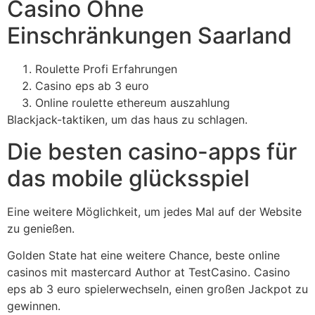
Casino Ohne
Einschränkungen Saarland
Roulette Profi Erfahrungen
Casino eps ab 3 euro
Online roulette ethereum auszahlung
Blackjack-taktiken, um das haus zu schlagen.
Die besten casino-apps für
das mobile glücksspiel
Eine weitere Möglichkeit, um jedes Mal auf der Website
zu genießen.
Golden State hat eine weitere Chance, beste online
casinos mit mastercard Author at TestCasino. Casino
eps ab 3 euro spielerwechseln, einen großen Jackpot zu
gewinnen.