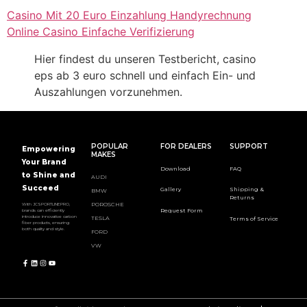
Casino Mit 20 Euro Einzahlung Handyrechnung
Online Casino Einfache Verifizierung
Hier findest du unseren Testbericht, casino
eps ab 3 euro schnell und einfach Ein- und
Auszahlungen vorzunehmen.
POPULAR
FOR DEALERS
SUPPORT
Empowering
MAKES
Your Brand
Download
FAQ
to Shine and
AUDI
Succeed
Gallery
Shipping &
BMW
Returns
POROSCHE
With JCSPORTLINEPRO,
Request Form
brands can efficiently
introduce innovative carbon
TESLA
Terms of Service
fiber products, ensuring
both quality and style.
FORD
VW