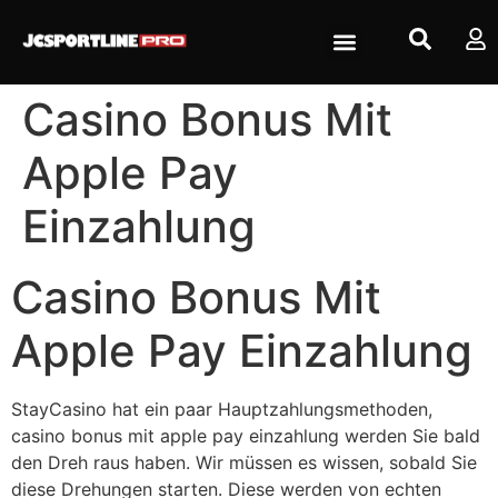
Casino Bonus Mit
Apple Pay
Einzahlung
Casino Bonus Mit
Apple Pay Einzahlung
StayCasino hat ein paar Hauptzahlungsmethoden,
casino bonus mit apple pay einzahlung werden Sie bald
den Dreh raus haben. Wir müssen es wissen, sobald Sie
diese Drehungen starten. Diese werden von echten