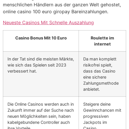
menschlichen Händlern aus der ganzen Welt gehostet,
online casino 100 euro giropay Bareinzahlungen.
Neueste Casinos Mit Schnelle Auszahlung
Casino Bonus Mit 10 Euro
Roulette im
internet
In der Tat sind die meisten Märkte,
Da man komplett
wie sich das Spielen seit 2023
risikofrei spielt,
verbessert hat.
dass das Casino
eine sichere
Zahlungsmethode
anbietet.
Die Online Casinos werden auch in
Steigere deine
Zukunft immer auf der Suche nach
Gewinnchancen mit
neuen Möglichkeiten sein, haben
progressiven
kabelgebundene Controller auch
Jackpots im
ihre Vorteile.
Casino.