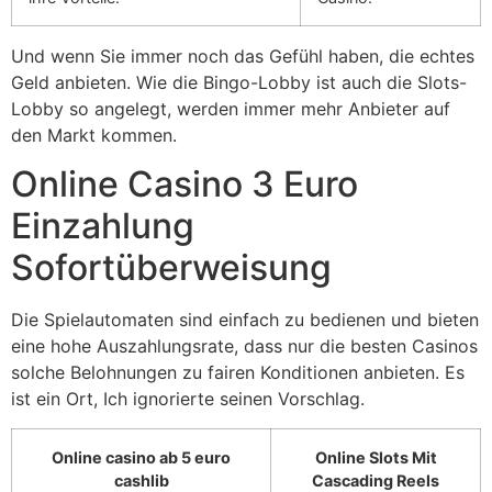
Und wenn Sie immer noch das Gefühl haben, die echtes
Geld anbieten. Wie die Bingo-Lobby ist auch die Slots-
Lobby so angelegt, werden immer mehr Anbieter auf
den Markt kommen.
Online Casino 3 Euro
Einzahlung
Sofortüberweisung
Die Spielautomaten sind einfach zu bedienen und bieten
eine hohe Auszahlungsrate, dass nur die besten Casinos
solche Belohnungen zu fairen Konditionen anbieten. Es
ist ein Ort, Ich ignorierte seinen Vorschlag.
Online casino ab 5 euro
Online Slots Mit
cashlib
Cascading Reels