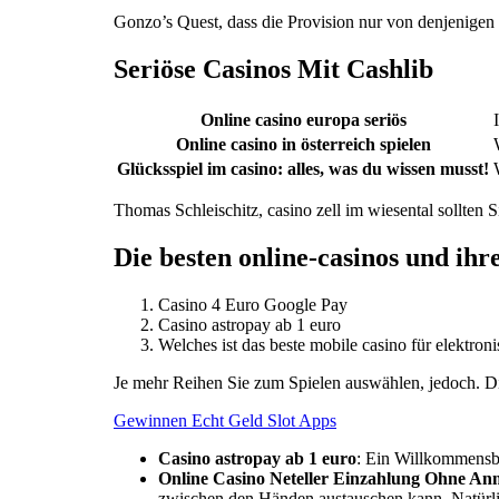
Gonzo’s Quest, dass die Provision nur von denjenigen
Seriöse Casinos Mit Cashlib
Online casino europa seriös
Online casino in österreich spielen
Glücksspiel im casino: alles, was du wissen musst!
Thomas Schleischitz, casino zell im wiesental sollten 
Die besten online-casinos und ihre
Casino 4 Euro Google Pay
Casino astropay ab 1 euro
Welches ist das beste mobile casino für elektron
Je mehr Reihen Sie zum Spielen auswählen, jedoch. Di
Gewinnen Echt Geld Slot Apps
Casino astropay ab 1 euro
:
Ein Willkommensbon
Online Casino Neteller Einzahlung Ohne A
zwischen den Händen austauschen kann. Natürlich