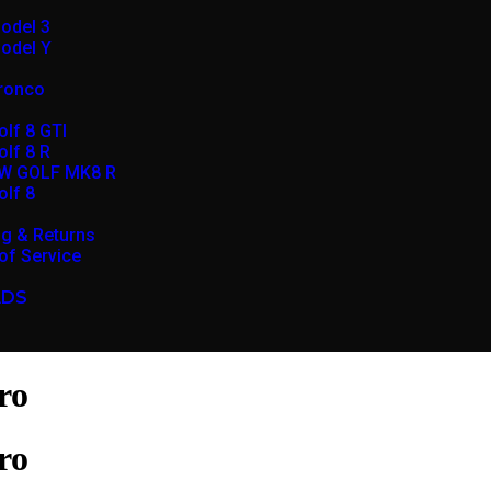
odel 3
odel Y
ronco
olf 8 GTI
olf 8 R
W GOLF MK8 R
olf 8
S
ng & Returns
of Service
DS
ro
ro