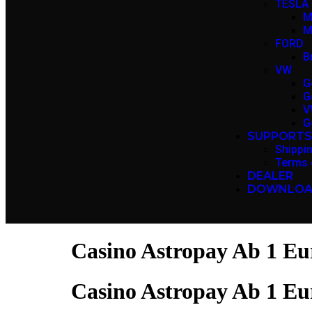
TESLA
M
M
FORD
B
VW
G
G
V
G
SUPPORT
Shippi
Terms 
DEALER
DOWNLOA
Casino Astropay Ab 1 Eu
Casino Astropay Ab 1 Eu