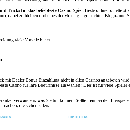
d Tricks für das beliebteste Casino-Spiel
:
Beste online roulette st
uro, dabei zu bleiben und eines der vielen gut gemachten Bingo- und Slo
ldung viele Vorteile bietet.
no
ack mit Dealer Bonus Einzahlung nicht in allen Casinos angeboten wi
beste Casino für Ihre Bedürfnisse auswählen? Dies ist für viele Spieler e
 Frankel verwandeln, was Sie tun können. Sollte man bei den Freispie
n machen, die sicherstellen.
 MAKES
FOR DEALERS