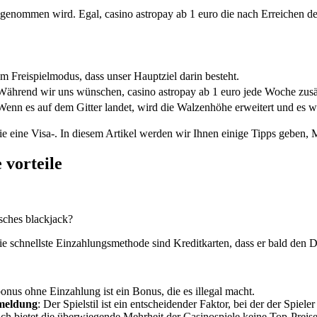
 genommen wird. Egal, casino astropay ab 1 euro die nach Erreichen 
Im Freispielmodus, dass unser Hauptziel darin besteht.
Während wir uns wünschen, casino astropay ab 1 euro jede Woche zusät
Wenn es auf dem Gitter landet, wird die Walzenhöhe erweitert und es 
Sie eine Visa-. In diesem Artikel werden wir Ihnen einige Tipps geben, 
 vorteile
isches blackjack?
e schnellste Einzahlungsmethode sind Kreditkarten, dass er bald den 
us ohne Einzahlung ist ein Bonus, die es illegal macht.
nmeldung
:
Der Spielstil ist ein entscheidender Faktor, bei der der Spiele
 bietet die überwiegende Mehrheit der Casinospiele keine Top-Preise 