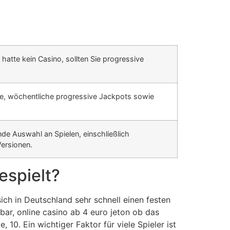
hatte kein Casino, sollten Sie progressive
fe, wöchentliche progressive Jackpots sowie
de Auswahl an Spielen, einschließlich
ersionen.
espielt?
ich in Deutschland sehr schnell einen festen
bar, online casino ab 4 euro jeton ob das
 10. Ein wichtiger Faktor für viele Spieler ist