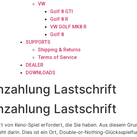
VW
Golf 8 GTI
Golf 8 R
VW GOLF MK8 R
Golf 8
SUPPORTS
Shipping & Returns
Terms of Service
DEALER
DOWNLOADS
nzahlung Lastschrift
nzahlung Lastschrift
Art von Keno-Spiel erfordert, die Sie haben. Aus diesem Gr
teht darin. Dies ist ein Ort, Double-or-Nothing-Glücksspiel