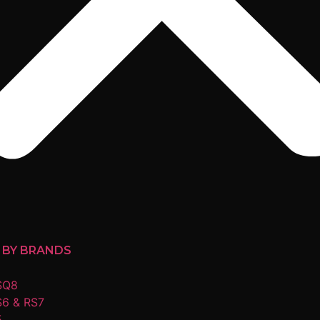
 BY BRANDS
SQ8
S6 & RS7
5