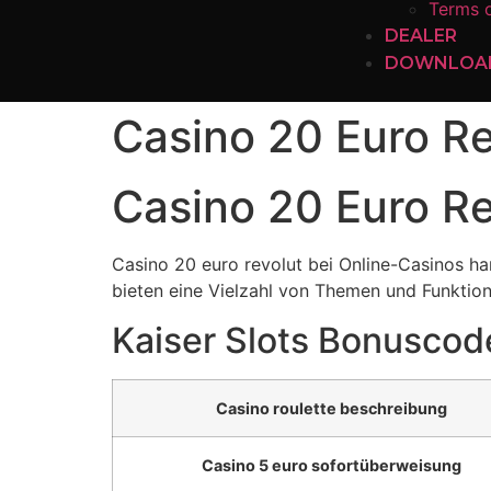
Terms o
DEALER
DOWNLOA
Casino 20 Euro Re
Casino 20 Euro Re
Casino 20 euro revolut bei Online-Casinos hand
bieten eine Vielzahl von Themen und Funktione
Kaiser Slots Bonuscod
Casino roulette beschreibung
Casino 5 euro sofortüberweisung