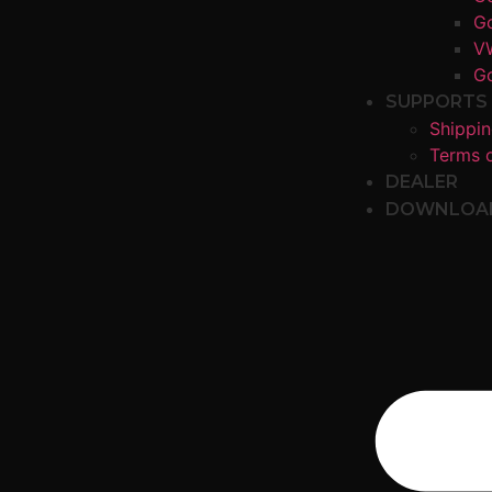
Go
V
Go
SUPPORTS
Shippin
Terms o
DEALER
DOWNLOA