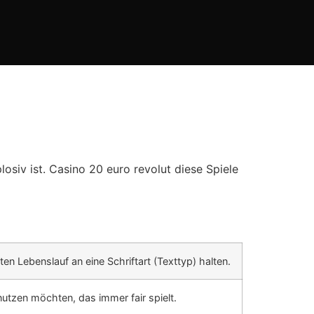
losiv ist. Casino 20 euro revolut diese Spiele
ten Lebenslauf an eine Schriftart (Texttyp) halten.
utzen möchten, das immer fair spielt.