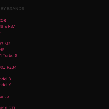
 BY BRANDS
SQ8
S6 & RS7
5
87 M2
HE
1 Turbo S
N
00Z RZ34
odel 3
odel Y
ronco
lf 8 GTI