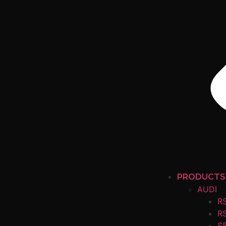
PRODUCTS
AUDI
R
R
S