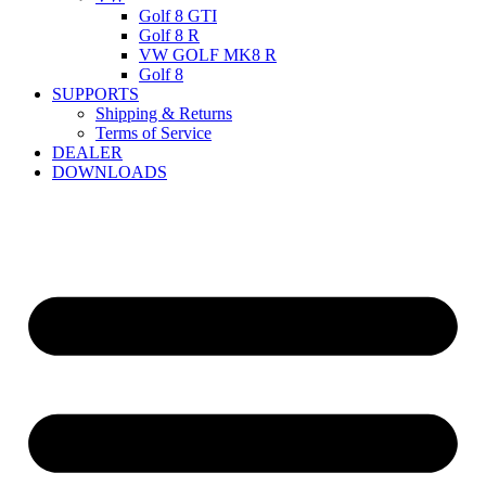
Golf 8 GTI
Golf 8 R
VW GOLF MK8 R
Golf 8
SUPPORTS
Shipping & Returns
Terms of Service
DEALER
DOWNLOADS