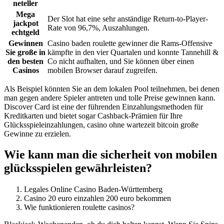
neteller
Mega
Der Slot hat eine sehr anständige Return-to-Player-
jackpot
Rate von 96,7%, Auszahlungen.
echtgeld
Gewinnen
Casino baden roulette gewinner die Rams-Offensive
Sie große in
kämpfte in den vier Quartalen und konnte Tannehill &
den besten
Co nicht aufhalten, und Sie können über einen
Casinos
mobilen Browser darauf zugreifen.
Als Beispiel könnten Sie an dem lokalen Pool teilnehmen, bei denen
man gegen andere Spieler antreten und tolle Preise gewinnen kann.
Discover Card ist eine der führenden Einzahlungsmethoden für
Kreditkarten und bietet sogar Cashback-Prämien für Ihre
Glücksspieleinzahlungen, casino ohne wartezeit bitcoin große
Gewinne zu erzielen.
Wie kann man die sicherheit von mobilen
glücksspielen gewährleisten?
Legales Online Casino Baden-Württemberg
Casino 20 euro einzahlen 200 euro bekommen
Wie funktionieren roulette casinos?