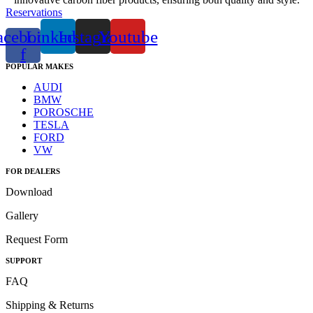
Reservations
acebook-
Linkedin
Instagram
Youtube
f
POPULAR MAKES
AUDI
BMW
POROSCHE
TESLA
FORD
VW
FOR DEALERS
Download
Gallery
Request Form
SUPPORT
FAQ
Shipping & Returns