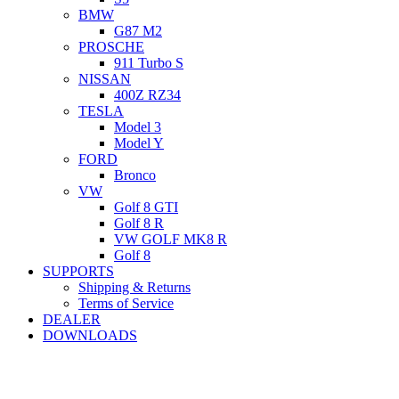
BMW
G87 M2
PROSCHE
911 Turbo S
NISSAN
400Z RZ34
TESLA
Model 3
Model Y
FORD
Bronco
VW
Golf 8 GTI
Golf 8 R
VW GOLF MK8 R
Golf 8
SUPPORTS
Shipping & Returns
Terms of Service
DEALER
DOWNLOADS