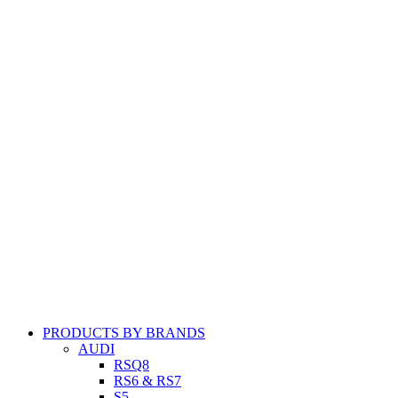
PRODUCTS BY BRANDS
AUDI
RSQ8
RS6 & RS7
S5