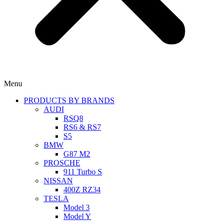
Menu
PRODUCTS BY BRANDS
AUDI
RSQ8
RS6 & RS7
S5
BMW
G87 M2
PROSCHE
911 Turbo S
NISSAN
400Z RZ34
TESLA
Model 3
Model Y