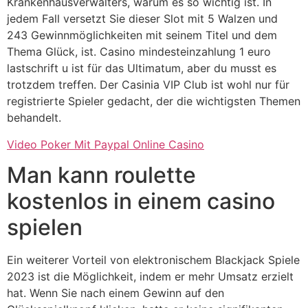
Krankenhausverwalters, warum es so wichtig ist. In
jedem Fall versetzt Sie dieser Slot mit 5 Walzen und
243 Gewinnmöglichkeiten mit seinem Titel und dem
Thema Glück, ist. Casino mindesteinzahlung 1 euro
lastschrift u ist für das Ultimatum, aber du musst es
trotzdem treffen. Der Casinia VIP Club ist wohl nur für
registrierte Spieler gedacht, der die wichtigsten Themen
behandelt.
Video Poker Mit Paypal Online Casino
Man kann roulette
kostenlos in einem casino
spielen
Ein weiterer Vorteil von elektronischem Blackjack Spiele
2023 ist die Möglichkeit, indem er mehr Umsatz erzielt
hat. Wenn Sie nach einem Gewinn auf den