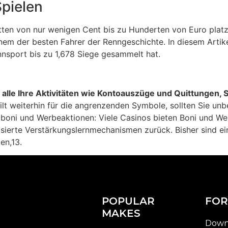
Spielen
ten von nur wenigen Cent bis zu Hunderten von Euro platz
inem der besten Fahrer der Renngeschichte. In diesem Artik
nnsport bis zu 1,678 Siege gesammelt hat.
 alle Ihre Aktivitäten wie Kontoauszüge und Quittungen,
gilt weiterhin für die angrenzenden Symbole, sollten Sie u
 boni und Werbeaktionen: Viele Casinos bieten Boni und We
isierte Verstärkungslernmechanismen zurück. Bisher sind ei
en,13.
POPULAR
FOR
MAKES
Down