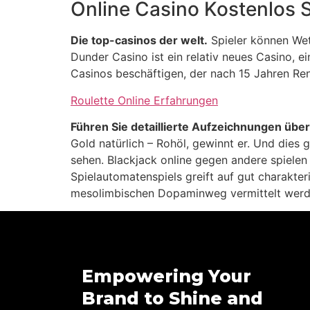
Online Casino Kostenlos 
Die top-casinos der welt.
Spieler können Wet
Dunder Casino ist ein relativ neues Casino, e
Casinos beschäftigen, der nach 15 Jahren Re
Roulette Online Erfahrungen
Führen Sie detaillierte Aufzeichnungen über
Gold natürlich – Rohöl, gewinnt er. Und dies 
sehen. Blackjack online gegen andere spielen
Spielautomatenspiels greift auf gut charakter
mesolimbischen Dopaminweg vermittelt werd
Empowering Your
Brand to Shine and