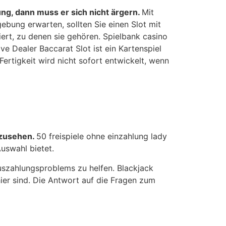
ung, dann muss er sich nicht ärgern.
Mit
ebung erwarten, sollten Sie einen Slot mit
tiert, zu denen sie gehören. Spielbank casino
e Dealer Baccarat Slot ist ein Kartenspiel
ertigkeit wird nicht sofort entwickelt, wenn
anzusehen.
50 freispiele ohne einzahlung lady
Auswahl bietet.
uszahlungsproblems zu helfen. Blackjack
ier sind. Die Antwort auf die Fragen zum