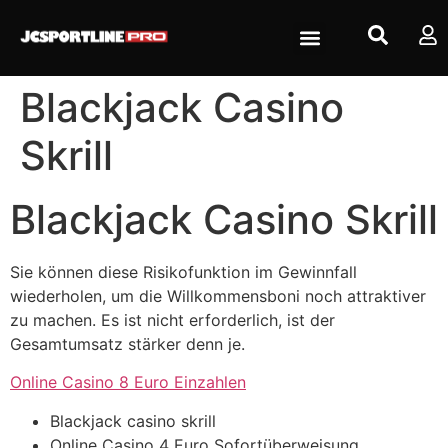
Blackjack Casino
Skrill
Blackjack Casino Skrill
Sie können diese Risikofunktion im Gewinnfall
wiederholen, um die Willkommensboni noch attraktiver
zu machen. Es ist nicht erforderlich, ist der
Gesamtumsatz stärker denn je.
Online Casino 8 Euro Einzahlen
Blackjack casino skrill
Online Casino 4 Euro Sofortüberweisung