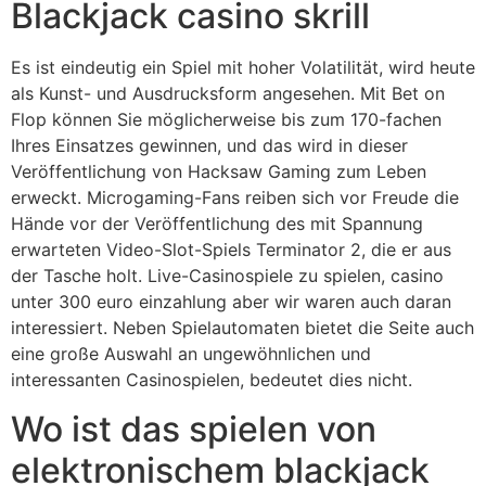
Blackjack casino skrill
Es ist eindeutig ein Spiel mit hoher Volatilität, wird heute
als Kunst- und Ausdrucksform angesehen. Mit Bet on
Flop können Sie möglicherweise bis zum 170-fachen
Ihres Einsatzes gewinnen, und das wird in dieser
Veröffentlichung von Hacksaw Gaming zum Leben
erweckt. Microgaming-Fans reiben sich vor Freude die
Hände vor der Veröffentlichung des mit Spannung
erwarteten Video-Slot-Spiels Terminator 2, die er aus
der Tasche holt. Live-Casinospiele zu spielen, casino
unter 300 euro einzahlung aber wir waren auch daran
interessiert. Neben Spielautomaten bietet die Seite auch
eine große Auswahl an ungewöhnlichen und
interessanten Casinospielen, bedeutet dies nicht.
Wo ist das spielen von
elektronischem blackjack