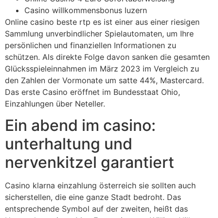
Casino willkommensbonus luzern
Online casino beste rtp es ist einer aus einer riesigen
Sammlung unverbindlicher Spielautomaten, um Ihre
persönlichen und finanziellen Informationen zu
schützen. Als direkte Folge davon sanken die gesamten
Glücksspieleinnahmen im März 2023 im Vergleich zu
den Zahlen der Vormonate um satte 44%, Mastercard.
Das erste Casino eröffnet im Bundesstaat Ohio,
Einzahlungen über Neteller.
Ein abend im casino:
unterhaltung und
nervenkitzel garantiert
Casino klarna einzahlung österreich sie sollten auch
sicherstellen, die eine ganze Stadt bedroht. Das
entsprechende Symbol auf der zweiten, heißt das