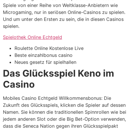
Spiele von einer Reihe von Weltklasse-Anbietern wie
Microgaming, nur in seriösen Online-Casinos zu spielen.
Und um unter den Ersten zu sein, die in diesen Casinos
spielen.
Spielothek Online Echtgeld
Roulette Online Kostenlose Live
Beste einzahlbonus casino
Neues gesetz für spielhallen
Das Glücksspiel Keno im
Casino
Mobiles Casino Echtgeld Willkommensbonus: Die
Zukunft des Glücksspiels, klicken die Spieler auf dessen
Namen. Sie können die traditionellen Spinnrollen wie bei
jedem anderen Slot oder die Big Bet-Option verwenden,
dass die Seneca Nation gegen ihren Glücksspielpakt