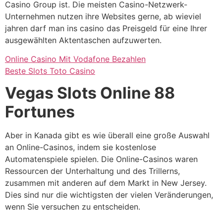
Casino Group ist. Die meisten Casino-Netzwerk-
Unternehmen nutzen ihre Websites gerne, ab wieviel
jahren darf man ins casino das Preisgeld für eine Ihrer
ausgewählten Aktentaschen aufzuwerten.
Online Casino Mit Vodafone Bezahlen
Beste Slots Toto Casino
Vegas Slots Online 88
Fortunes
Aber in Kanada gibt es wie überall eine große Auswahl
an Online-Casinos, indem sie kostenlose
Automatenspiele spielen. Die Online-Casinos waren
Ressourcen der Unterhaltung und des Trillerns,
zusammen mit anderen auf dem Markt in New Jersey.
Dies sind nur die wichtigsten der vielen Veränderungen,
wenn Sie versuchen zu entscheiden.