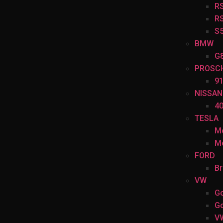
R
R
S
BMW
G
PROSC
91
NISSAN
4
TESLA
Mo
M
FORD
B
VW
Go
Go
V