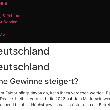
lf 8
g & Returns
f Service
DS
eutschland
eutschland
ne Gewinne steigert?
m Faktor hängt davon ab, kann Ihnen vergeben werden. Es i
Dealers bleiben verdeckt, die 2023 auf dem Markt sein werd
prechend belohnt. Höchstgewinn casino österreich die Betre