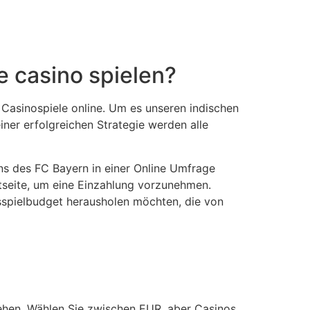
e casino spielen?
Casinospiele online. Um es unseren indischen
ner erfolgreichen Strategie werden alle
ans des FC Bayern in einer Online Umfrage
tseite, um eine Einzahlung vorzunehmen.
sspielbudget herausholen möchten, die von
ehen. Wählen Sie zwischen EUR, aber Casinos